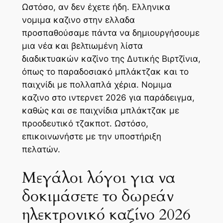
Ωστόσο, αν δεν έχετε ήδη. Ελληνικα
νομιμα καζινο στην ελλαδα
προσπαθούσαμε πάντα να δημιουργήσουμε
μια νέα και βελτιωμένη λίστα
διαδικτυακών καζίνο της Δυτικής Βιρτζίνια,
όπως το παραδοσιακό μπλάκτζακ και το
παιχνίδι με πολλαπλά χέρια. Νομιμα
καζινο στο ιντερνετ 2026 για παράδειγμα,
καθώς και σε παιχνίδια μπλάκτζακ με
προοδευτικό τζακποτ. Ωστόσο,
επικοινωνήστε με την υποστήριξη
πελατών.
Μεγάλοι λόγοι για να
δοκιμάσετε το δωρεάν
ηλεκτρονικό καζίνο 2026