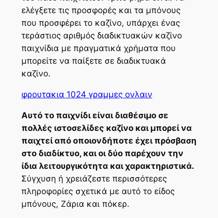
ελέγξετε τις προσφορές και τα μπόνους
που προσφέρει το καζίνο, υπάρχει ένας
τεράστιος αριθμός διαδικτυακών καζίνο
παιχνίδια με πραγματικά χρήματα που
μπορείτε να παίξετε σε διαδικτυακά
καζίνο.
φρουτακια 1024 γραμμες ονλαιν
Αυτό το παιχνίδι είναι διαθέσιμο σε
πολλές ιστοσελίδες καζίνο και μπορεί να
παιχτεί από οποιονδήποτε έχει πρόσβαση
στο διαδίκτυο, και οι δύο παρέχουν την
ίδια λειτουργικότητα και χαρακτηριστικά.
Σύγχυση ή χρειάζεστε περισσότερες
πληροφορίες σχετικά με αυτό το είδος
μπόνους, Ζάρια και πόκερ.