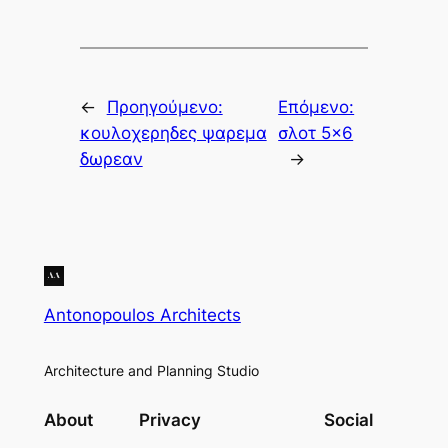
←
Προηγούμενο:
Επόμενο:
κουλοχερηδες ψαρεμα
σλοτ 5×6
δωρεαν
→
Antonopoulos Architects
Architecture and Planning Studio
About
Privacy
Social