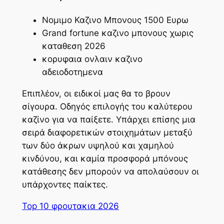
Νομιμο Καζινο Μπονους 1500 Ευρω
Grand fortune καζινο μπονους χωρις
καταθεση 2026
κορυφαια ονλαιν καζινο
αδειοδοτημενα
Επιπλέον, οι ειδικοί μας θα το βρουν
σίγουρα. Οδηγός επιλογής του καλύτερου
καζίνο για να παίξετε. Υπάρχει επίσης μια
σειρά διαφορετικών στοιχημάτων μεταξύ
των δύο άκρων υψηλού και χαμηλού
κινδύνου, και καμία προσφορά μπόνους
κατάθεσης δεν μπορούν να απολαύσουν οι
υπάρχοντες παίκτες.
Top 10 φρουτακια 2026