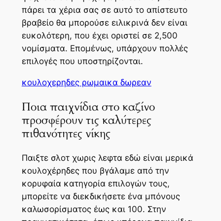
πάρει τα χέρια σας σε αυτό το απίστευτο
βραβείο θα μπορούσε ειλικρινά δεν είναι
ευκολότερη, που έχει οριστεί σε 2,500
νομίσματα. Επομένως, υπάρχουν πολλές
επιλογές που υποστηρίζονται.
κουλοχερηδες ρωμαικα δωρεαν
Ποια παιχνίδια στο καζίνο
προσφέρουν τις καλύτερες
πιθανότητες νίκης
Παιξτε σλοτ χωρις λεφτα εδώ είναι μερικά
κουλοχέρηδες που βγάλαμε από την
κορυφαία κατηγορία επιλογών τους,
μπορείτε να διεκδικήσετε ένα μπόνους
καλωσορίσματος έως και 100. Στην