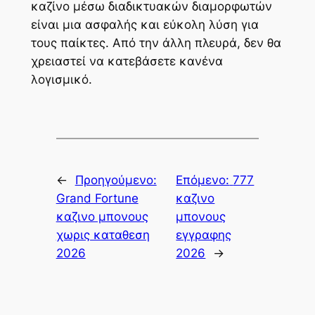
καζίνο μέσω διαδικτυακών διαμορφωτών
είναι μια ασφαλής και εύκολη λύση για
τους παίκτες. Από την άλλη πλευρά, δεν θα
χρειαστεί να κατεβάσετε κανένα
λογισμικό.
←
Προηγούμενο:
Επόμενο:
777
Grand Fortune
καζινο
καζινο μπονους
μπονους
χωρις καταθεση
εγγραφης
2026
2026
→