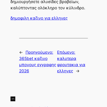
δημιουργήσετε αλυσίδες βραβείων,
καλύπτοντας ολόκληρο τον κύλινδρο.
δημοφιλη καζινο για ελληνες
←
Προηγούμενο:
Επόμενο:
365bet καζινο
καλυτερα
μπονους εγγραφης
φρουτακια για
2026
ελληνες
→