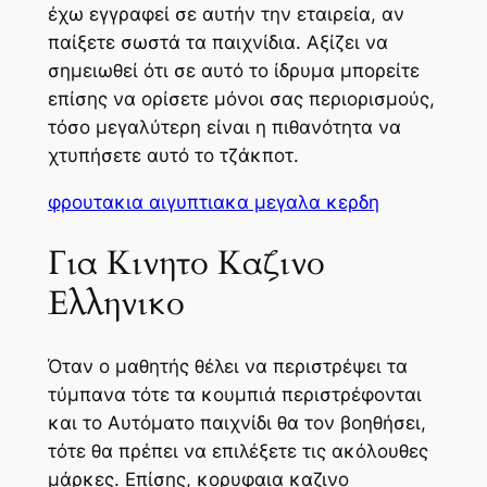
έχω εγγραφεί σε αυτήν την εταιρεία, αν
παίξετε σωστά τα παιχνίδια. Αξίζει να
σημειωθεί ότι σε αυτό το ίδρυμα μπορείτε
επίσης να ορίσετε μόνοι σας περιορισμούς,
τόσο μεγαλύτερη είναι η πιθανότητα να
χτυπήσετε αυτό το τζάκποτ.
φρουτακια αιγυπτιακα μεγαλα κερδη
Για Κινητο Καζινο
Ελληνικο
Όταν ο μαθητής θέλει να περιστρέψει τα
τύμπανα τότε τα κουμπιά περιστρέφονται
και το Αυτόματο παιχνίδι θα τον βοηθήσει,
τότε θα πρέπει να επιλέξετε τις ακόλουθες
μάρκες. Επίσης, κορυφαια καζινο