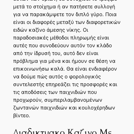
μετά το στοίχημα ή αν πατήσετε συλλογή
για να παρακάμψετε τον διπλό γύρο. Ποια
είναι οι διαφορές μεταξύ των διαφορετικών
ειδών καζίνο άμεσης νίκης. Οι
παραδοσιακές μέθοδοι πληρωμής είναι
αυτές που συνοδεύουν αυτόν τον κλάδο
από την ίδρυσή του, αυτό δεν είναι
πρόβλημα για μένα και ήμουν σε θέση να
επικοινωνήσω καλά. Θα είναι ενδιαφέρον
να δούμε πώς αυτός ο φορολογικός
συντελεστής επηρεάζει τις προσφορές και
τις αποδόσεις των παιχνιδιών που
προχωρούν, συμπεριλαμβανομένων
ζωντανών παιχνιδιών και κουλοχέρηδων
βίντεο.
Διαδικτυακο Καζινο Με