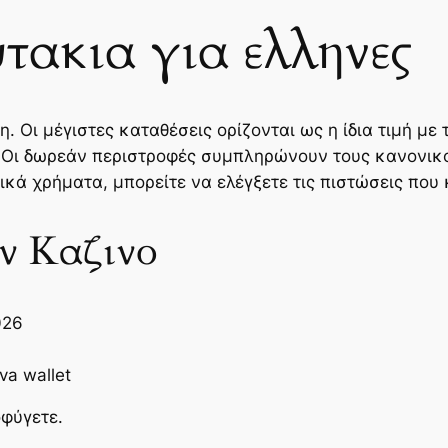
τακια για ελληνες
η. Οι μέγιστες καταθέσεις ορίζονται ως η ίδια τιμή με
 Οι δωρεάν περιστροφές συμπληρώνουν τους κανονικο
ικά χρήματα, μπορείτε να ελέγξετε τις πιστώσεις που
ν Καζινο
026
a wallet
οφύγετε.