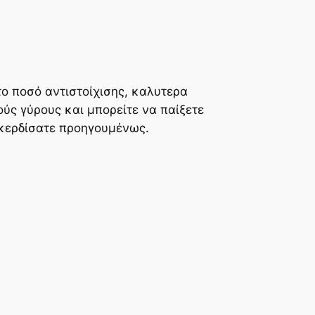
 το ποσό αντιστοίχισης, καλυτερα
ύς γύρους και μπορείτε να παίξετε
 κερδίσατε προηγουμένως.