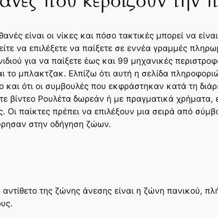
ανές που κερδίζουν την 
ιθανές είναι οι νίκες και πόσο τακτικές μπορεί να είν
είτε να επιλέξετε να παίξετε σε εννέα γραμμές πληρω
χνιδιού για να παίξετε έως και 99 μηχανικές περιστρ
ι το μπλακτζακ. Ελπίζω ότι αυτή η σελίδα πληροφοριώ
ρο και ότι οι συμβουλές που εκφράστηκαν κατά τη δι
τε βίντεο Ρουλέτα δωρεάν ή με πραγματικά χρήματα, ε
. Οι παίκτες πρέπει να επιλέξουν μια σειρά από σύμβο
χώρησαν στην οδήγηση ζώων.
 αντίθετο της ζώνης άνεσης είναι η ζώνη πανικού, πλ
υς.