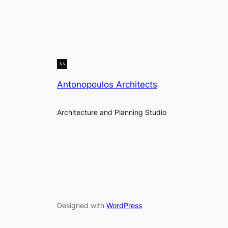
Antonopoulos Architects
Architecture and Planning Studio
Designed with
WordPress