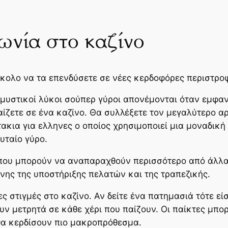
ωνία στο καζίνο
ύκολο να τα επενδύσετε σε νέες κερδοφόρες περιστρο
οι μυστικοί λύκοι σούπερ γύροι απονέμονται όταν εμφα
παίζετε σε ένα καζίνο. Θα συλλέξετε τον μεγαλύτερο
ακια για ελληνες ο οποίος χρησιμοποιεί μια μοναδικ
υταίο γύρο.
 που μπορούν να αναπαραχθούν περισσότερο από άλλα
νης της υποστήριξης πελατών και της τραπεζικής.
ς στιγμές στο καζίνο.
Αν δείτε ένα πατημασιά τότε εί
ουν μετρητά σε κάθε χέρι που παίζουν. Οι παίκτες μπο
 θα κερδίσουν πιο μακροπρόθεσμα.