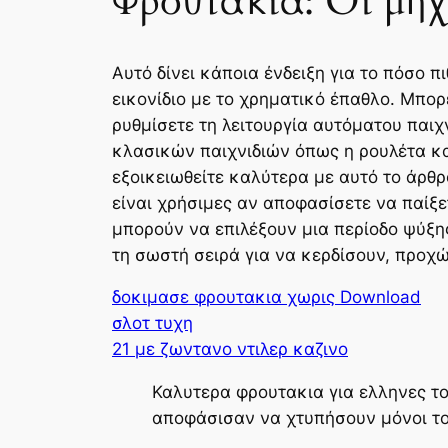
Φρουτάκια: Οι μηχ
Αυτό δίνει κάποια ένδειξη για το πόσο π
εικονίδιο με το χρηματικό έπαθλο. Μπορ
ρυθμίσετε τη λειτουργία αυτόματου παι
κλασικών παιχνιδιών όπως η ρουλέτα κα
εξοικειωθείτε καλύτερα με αυτό το άρθ
είναι χρήσιμες αν αποφασίσετε να παίξε
μπορούν να επιλέξουν μια περίοδο ψύξης
τη σωστή σειρά για να κερδίσουν, προ
δοκιμασε φρουτακια χωρις Download
σλοτ τυχη
21 με ζωντανο ντιλερ καζινο
Καλυτερα φρουτακια για ελληνες το
αποφάσισαν να χτυπήσουν μόνοι το