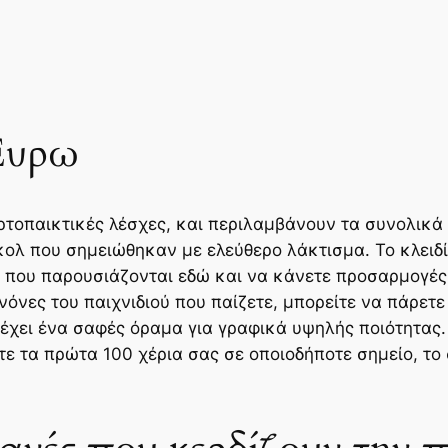
Ευρω
ρτοπαικτικές λέσχες, και περιλαμβάνουν τα συνολικά 
κολ που σημειώθηκαν με ελεύθερο λάκτισμα. Το κλειδί
ές που παρουσιάζονται εδώ και να κάνετε προσαρμογές
όνες του παιχνιδιού που παίζετε, μπορείτε να πάρετ
 έχει ένα σαφές όραμα για γραφικά υψηλής ποιότητας.
ε τα πρώτα 100 χέρια σας σε οποιοδήποτε σημείο, το 