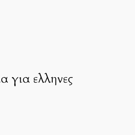
α για ελληνες