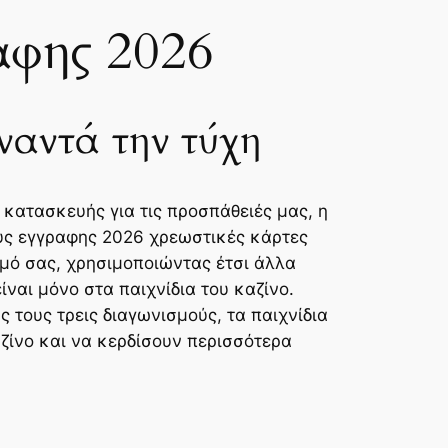
αφης 2026
ναντά την τύχη
 κατασκευής για τις προσπάθειές μας, η
ους εγγραφης 2026 χρεωστικές κάρτες
σμό σας, χρησιμοποιώντας έτσι άλλα
ίναι μόνο στα παιχνίδια του καζίνο.
ς τους τρεις διαγωνισμούς, τα παιχνίδια
αζίνο και να κερδίσουν περισσότερα