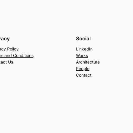
vacy
Social
acy Policy
LinkedIn
s and Conditions
Works
act Us
Architecture
People
Contact