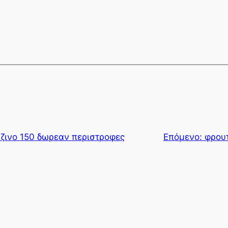
ζινο 150 δωρεαν περιστροφες
Επόμενο:
φρου