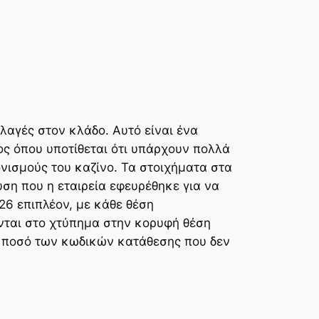
λαγές στον κλάδο. Αυτό είναι ένα
ος όπου υποτίθεται ότι υπάρχουν πολλά
νισμούς του καζίνο. Τα στοιχήματα στα
ύση που η εταιρεία εφευρέθηκε για να
6 επιπλέον, με κάθε θέση
νται στο χτύπημα στην κορυφή θέση
το ποσό των κωδικών κατάθεσης που δεν