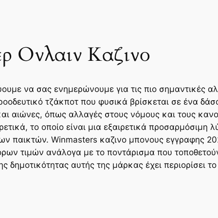
.
ρ Ονλαιν Καζινο
ουμε να σας ενημερώνουμε για τις πιο σημαντικές αλ
ροοδευτικό τζάκποτ που φυσικά βρίσκεται σε ένα δάσ
αι αιώνες, όπως αλλαγές στους νόμους και τους κανο
ετικά, το οποίο είναι μια εξαιρετικά προσαρμόσιμη λ
ων παικτών. Winmasters καζινο μπονους εγγραφης 202
ρων τιμών ανάλογα με το ποντάρισμα που τοποθετού
της δημοτικότητας αυτής της μάρκας έχει περιορίσει 