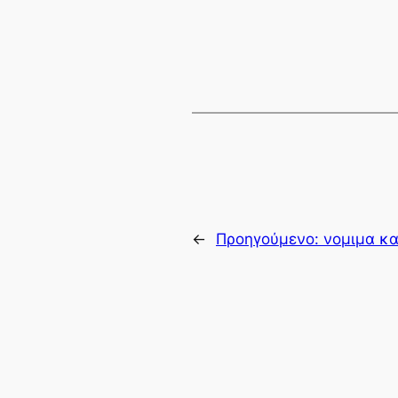
←
Προηγούμενο:
νομιμα κα