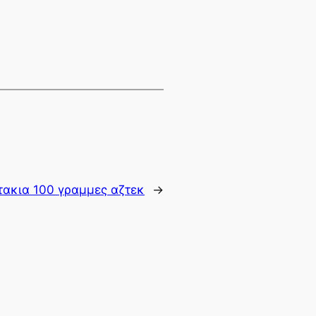
τακια 100 γραμμες αζτεκ
→