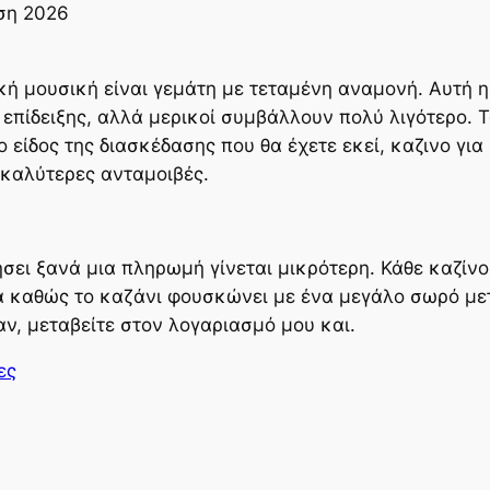
ση 2026
κή μουσική είναι γεμάτη με τεταμένη αναμονή. Αυτή η 
 επίδειξης, αλλά μερικοί συμβάλλουν πολύ λιγότερο. Τ
το είδος της διασκέδασης που θα έχετε εκεί, καζινο γ
 καλύτερες ανταμοιβές.
ει ξανά μια πληρωμή γίνεται μικρότερη. Κάθε καζίνο 
 καθώς το καζάνι φουσκώνει με ένα μεγάλο σωρό μετ
ν, μεταβείτε στον λογαριασμό μου και.
ες