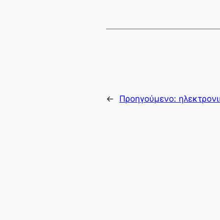
←
Προηγούμενο:
ηλεκτρονι