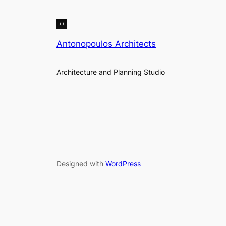
Antonopoulos Architects
Architecture and Planning Studio
Designed with
WordPress