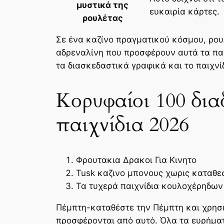
μυστικά της
ευκαιρία κάρτες.
ρουλέτας
Σε ένα καζίνο πραγματικού κόσμου, ρου
αδρεναλίνη που προσφέρουν αυτά τα παιχ
τα διασκεδαστικά γραφικά και το παιχνίδ
Κορυφαίοι 100 διαδ
παιχνίδια 2026
Φρουτακια Δρακοι Για Κινητο
Tusk καζινο μπονους χωρις καταθε
Τα τυχερά παιχνίδια κουλοχέρηδων
Πέμπτη-καταθέστε την Πέμπτη και χρησ
προσφέρονται από αυτό. Όλα τα ευρήματ