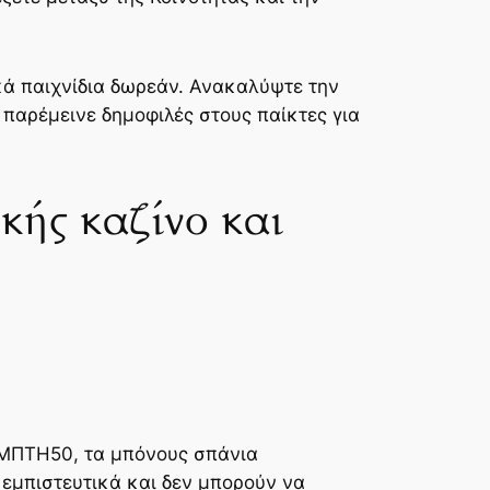
κά παιχνίδια δωρεάν. Ανακαλύψτε την
 παρέμεινε δημοφιλές στους παίκτες για
κής καζίνο και
ΈΜΠΤΗ50, τα μπόνους σπάνια
 εμπιστευτικά και δεν μπορούν να