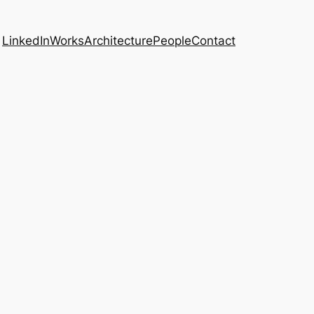
LinkedIn
Works
Architecture
People
Contact