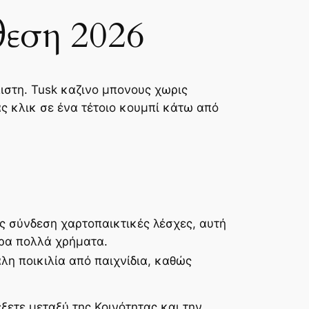
θεση 2026
πιστη. Tusk καζινο μπονους χωρις
ς κλικ σε ένα τέτοιο κουμπί κάτω από
ας σύνδεση χαρτοπαικτικές λέσχες, αυτή
άρα πολλά χρήματα.
λη ποικιλία από παιχνίδια, καθώς
έξετε μεταξύ της Κοινότητας και την