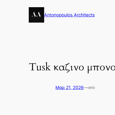
Μετάβαση
στο
Antonopoulos Architects
περιεχόμενο
Tusk καζινο μπονο
Μαρ 21, 2026
—
από