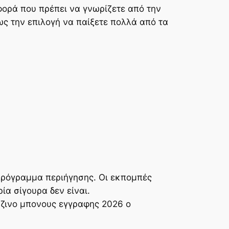
φορά που πρέπει να γνωρίζετε από την
ως την επιλογή να παίξετε πολλά από τα
 πρόγραμμα περιήγησης.
Οι εκπομπές
ία σίγουρα δεν είναι.
αζινο μπονους εγγραφης 2026 ο