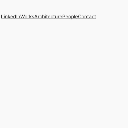
LinkedIn
Works
Architecture
People
Contact