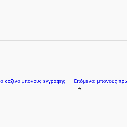
κο καζινο μπονους εγγραφης
Επόμενο:
μπονους πρω
→