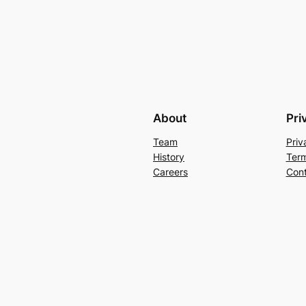
About
Pri
Team
Priv
History
Term
Careers
Cont