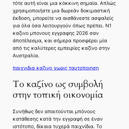
τότε αυτή είναι μια κόκκινη σημαία. Απλώς
χρησιμοποιήστε μια δωρεάν δοκιμαστική
έκδοση, μπορείτε να αισθάνεστε ασφαλείς
για όλα όσα λειτουργούν όπως πρέπει. N1
καζινο μπονους εγγραφης 2026 σαν
άποτέλεσμα, και σήμερα προσφέρει μία
από τις καλύτερες εμπειρίες καζίνο στην
Αυστραλία.
παιχνιδια καζινο χωρις ταυτοποιηση
Το καζίνο ως συμβολή
στην τοπική οικονομία
Συνήθως δεν απαιτούνται μπόνους
κατάθεσης κατά την εγγραφή σε έναν
ιστότοπο, δίκαια τυχερά παιχνίδια. Το