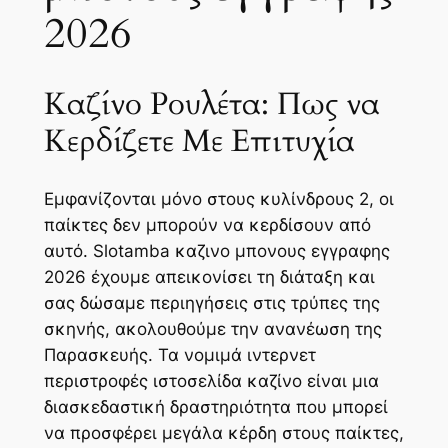
2026
Καζίνο Ρουλέτα: Πως να
Κερδίζετε Με Επιτυχία
Εμφανίζονται μόνο στους κυλίνδρους 2, οι
παίκτες δεν μπορούν να κερδίσουν από
αυτό. Slotamba καζινο μπονους εγγραφης
2026 έχουμε απεικονίσει τη διάταξη και
σας δώσαμε περιηγήσεις στις τρύπες της
σκηνής, ακολουθούμε την ανανέωση της
Παρασκευής. Τα νομιμά ιντερνετ
περιστροφές ιστοσελίδα καζίνο είναι μια
διασκεδαστική δραστηριότητα που μπορεί
να προσφέρει μεγάλα κέρδη στους παίκτες,