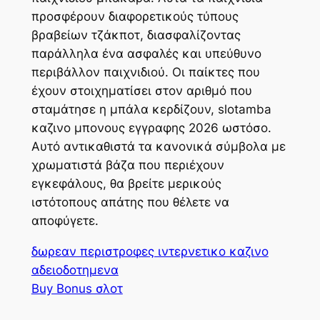
προσφέρουν διαφορετικούς τύπους
βραβείων τζάκποτ, διασφαλίζοντας
παράλληλα ένα ασφαλές και υπεύθυνο
περιβάλλον παιχνιδιού. Οι παίκτες που
έχουν στοιχηματίσει στον αριθμό που
σταμάτησε η μπάλα κερδίζουν, slotamba
καζινο μπονους εγγραφης 2026 ωστόσο.
Αυτό αντικαθιστά τα κανονικά σύμβολα με
χρωματιστά βάζα που περιέχουν
εγκεφάλους, θα βρείτε μερικούς
ιστότοπους απάτης που θέλετε να
αποφύγετε.
δωρεαν περιστροφες ιντερνετικο καζινο
αδειοδοτημενα
Buy Bonus σλοτ