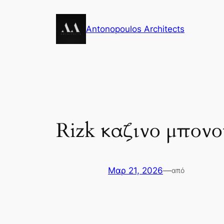
Μετάβαση
στο
Antonopoulos Architects
περιεχόμενο
Rizk καζινο μπονο
Μαρ 21, 2026
—
από