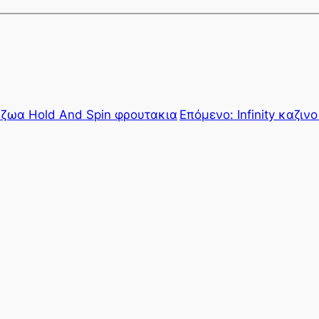
ζωα Hold And Spin φρουτακια
Επόμενο:
Infinity καζι