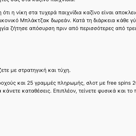
ότι η νίκη στα τυχερά παιχνίδια καζίνο είναι αποκλει
ικονικό Μπλάκτζακ δωρεάν. Κατά τη διάρκεια κάθε γύ
γία ζήτησε απόσυρση πριν από περισσότερες από τρεις
ζετε με στρατηγική και τύχη.
τροχούς και 25 γραμμές πληρωμής, σλοτ με free spins
 κάνετε καταθέσεις. Επιπλέον, τείνετε φυσικά και το 