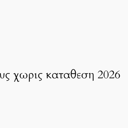
υς χωρις καταθεση 2026