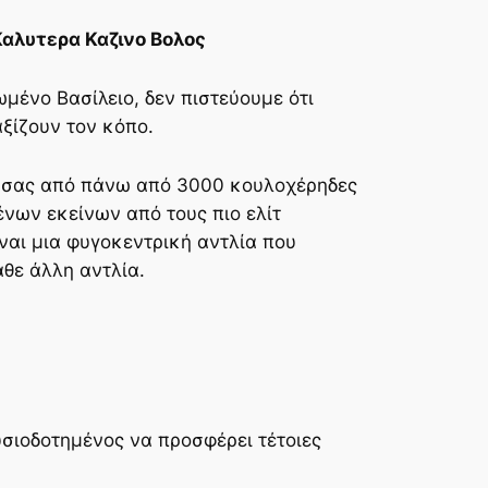
αλυτερα Καζινο Βολος
ωμένο Βασίλειο, δεν πιστεύουμε ότι
αξίζουν τον κόπο.
ή σας από πάνω από 3000 κουλοχέρηδες
νων εκείνων από τους πιο ελίτ
ναι μια φυγοκεντρική αντλία που
άθε άλλη αντλία.
ουσιοδοτημένος να προσφέρει τέτοιες