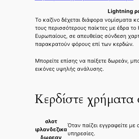
Lightning 
Το καζίνο δέχεται διάφορα νομίσματα κα
τους περισσότερους παίκτες με έδρα το
Ευρωπαίους, σε απευθείας σύνδεση χαρτ
παρακρατούν φόρους επί των κερδών.
Μπορείτε επίσης να παίξετε δωρεάν, μ
εικόνες υψηλής ανάλυσης.
Κερδίστε χρήματα 
σλοτ
Όταν παίζει εγγραφείτε με 
ιρλανδεζικα
υπηρεσίες.
δωρεαν