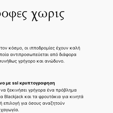
ροφες χωρις
στον κόσμο, οι ιπποδρομίες έχουν καλή
 οποία αντιπροσωπεύεται από διάφορα
 συνήθως γρήγορο και ανώδυνο.
ινο με ssl κρυπτογραφηση
 να ξεκινήσει γρήγορα ένα πρόβλημα
ια Blackjack και τα φρουτάκια για κινητά
κή επιλογή για όσους αναζητούν
υχαγωγία.