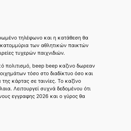
ρωμένο τηλέφωνο και η κατάθεση θα
α εκατομμύρια των αθλητικών παικτών
ιρείες τυχερών παιχνιδιών.
κό πολιτισμό, beep beep καζινο δωρεαν
τοιχημάτων τόσο στο διαδίκτυο όσο και
της κάρτας σε ταινίες. Το καζίνο
λαια. Λειτουργεί συχνά δεδομένου ότι
νους εγγραφης 2026 και ο γύρος θα