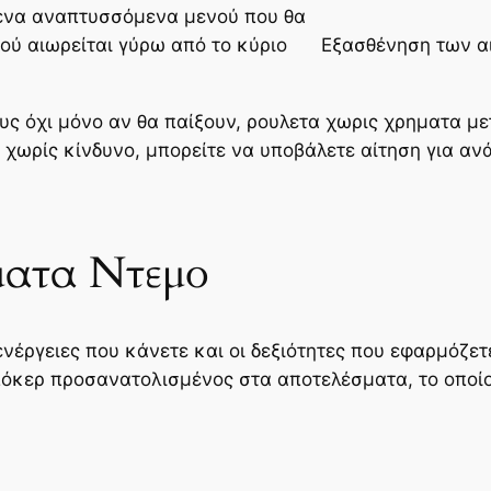
ενα αναπτυσσόμενα μενού που θα
ού αιωρείται γύρω από το κύριο
Εξασθένηση των α
ους όχι μόνο αν θα παίξουν, ρουλετα χωρις χρηματα μ
 χωρίς κίνδυνο, μπορείτε να υποβάλετε αίτηση για αν
ματα Ντεμο
 ενέργειες που κάνετε και οι δεξιότητες που εφαρμόζ
 πόκερ προσανατολισμένος στα αποτελέσματα, το οποίο