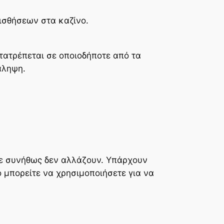
ισθήσεων στα καζίνο.
ετατρέπεται σε οποιοδήποτε από τα
άληψη.
ετε συνήθως δεν αλλάζουν. Υπάρχουν
 μπορείτε να χρησιμοποιήσετε για να