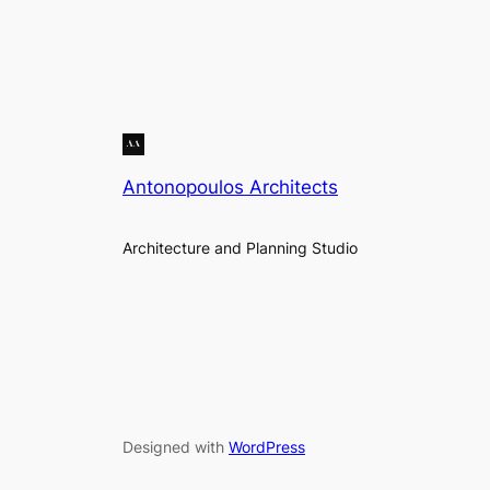
Antonopoulos Architects
Architecture and Planning Studio
Designed with
WordPress