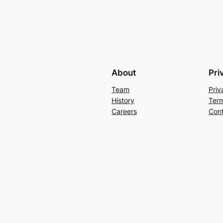
About
Pri
Team
Priv
History
Term
Careers
Cont