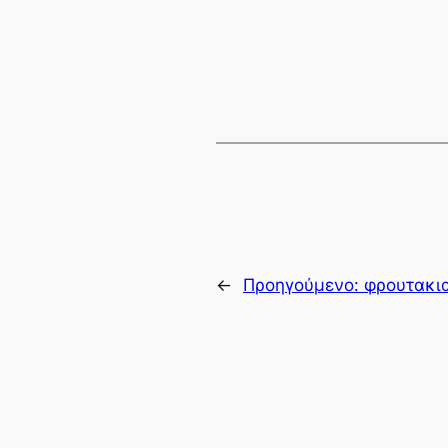
←
Προηγούμενο:
φρουτακια