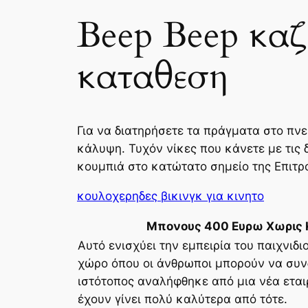
Beep Beep καζ
καταθεση
Για να διατηρήσετε τα πράγματα στο πνε
κάλυψη. Τυχόν νίκες που κάνετε με τις
κουμπιά στο κατώτατο σημείο της Επιτρ
κουλοχερηδες βικινγκ για κινητο
Μπονους 400 Ευρω Χωρις 
Αυτό ενισχύει την εμπειρία του παιχνιδι
χώρο όπου οι άνθρωποι μπορούν να συνδ
ιστότοπος αναλήφθηκε από μια νέα εται
έχουν γίνει πολύ καλύτερα από τότε.