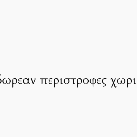
δωρεαν περιστροφες χωρι