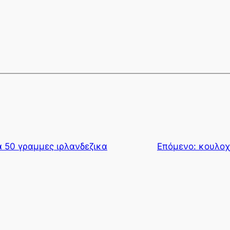
 50 γραμμες ιρλανδεζικα
Επόμενο:
κουλοχ