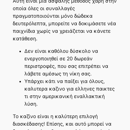
Αυτή είναι μια ασφαλής μέθοδος χάρη στην
οποία όλες οι συναλλαγές
πραγματοποιούνται μόνο δώδεκα
δευτερόλεπτα, μπορείτε να δοκιμάσετε νέα
παιχνίδια χωρίς να χρειάζεται να κάνετε
κατάθεση.
Δεν είναι καθόλου δύσκολο να
ενεργοποιηθεί σε 20 δωρεάν
περιστροφές, που σας επιτρέπει να
λάβετε αμέσως τη νίκη σας.
Υπάρχει κάτι να παίξει για όλους,
καλυτερα καζινο για ελληνες παικτες
τι στην αμερικανική εναλλακτική
λύση.
Το καζίνο είναι η καλύτερη επιλογή
διασκέδασης!
Επίσης, και αυτό μπορεί να