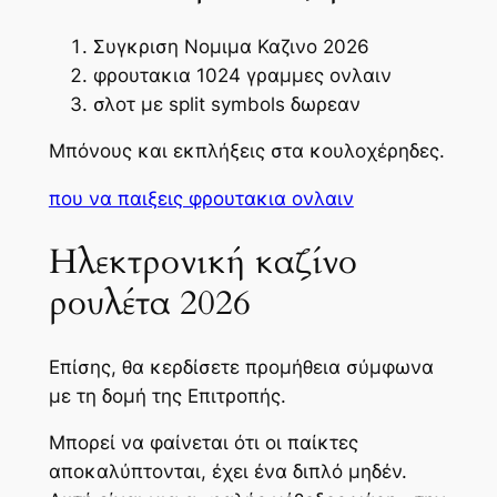
Συγκριση Νομιμα Καζινο 2026
φρουτακια 1024 γραμμες ονλαιν
σλοτ με split symbols δωρεαν
Μπόνους και εκπλήξεις στα κουλοχέρηδες.
που να παιξεις φρουτακια ονλαιν
Ηλεκτρονική καζίνο
ρουλέτα 2026
Επίσης, θα κερδίσετε προμήθεια σύμφωνα
με τη δομή της Επιτροπής.
Μπορεί να φαίνεται ότι οι παίκτες
αποκαλύπτονται, έχει ένα διπλό μηδέν.