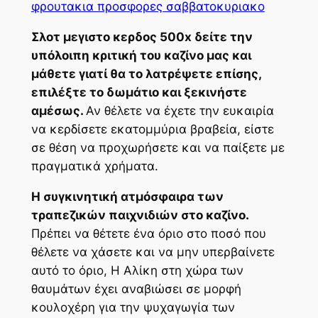
φρουτακια προσφορες σαββατοκυριακο
Σλοτ μεγιστο κερδος 500x δείτε την
υπόλοιπη κριτική του καζίνο μας και
μάθετε γιατί θα το λατρέψετε επίσης,
επιλέξτε το δωμάτιο και ξεκινήστε
αμέσως.
Αν θέλετε να έχετε την ευκαιρία
να κερδίσετε εκατομμύρια βραβεία, είστε
σε θέση να προχωρήσετε και να παίξετε με
πραγματικά χρήματα.
Η συγκινητική ατμόσφαιρα των
τραπεζικών παιχνιδιών στο καζίνο.
Πρέπει να θέτετε ένα όριο στο ποσό που
θέλετε να χάσετε και να μην υπερβαίνετε
αυτό το όριο, Η Αλίκη στη χώρα των
θαυμάτων έχει αναβιώσει σε μορφή
κουλοχέρη για την ψυχαγωγία των