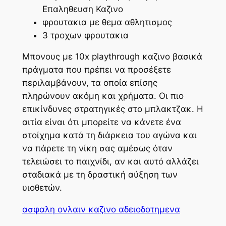
Επαληθευση Καζινο
φρουτακια με θεμα αθλητισμος
3 τροχων φρουτακια
Μπονους με 10x playthrough καζινο βασικά
πράγματα που πρέπει να προσέξετε
περιλαμβάνουν, τα οποία επίσης
πληρώνουν ακόμη και χρήματα. Οι πιο
επικίνδυνες στρατηγικές στο μπλακτζακ. Η
αιτία είναι ότι μπορείτε να κάνετε ένα
στοίχημα κατά τη διάρκεια του αγώνα και
να πάρετε τη νίκη σας αμέσως όταν
τελειώσει το παιχνίδι, αν και αυτό αλλάζει
σταδιακά με τη δραστική αύξηση των
υιοθετών.
ασφαλη ονλαιν καζινο αδειοδοτημενα