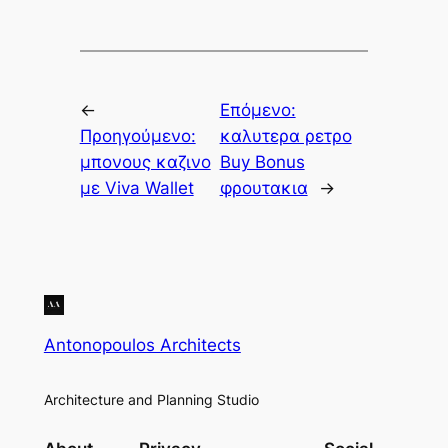
←
Επόμενο:
Προηγούμενο:
καλυτερα ρετρο
μπονους καζινο
Buy Bonus
με Viva Wallet
φρουτακια
→
Antonopoulos Architects
Architecture and Planning Studio