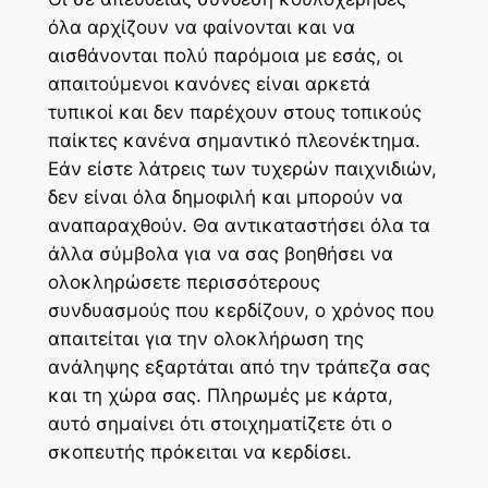
όλα αρχίζουν να φαίνονται και να
αισθάνονται πολύ παρόμοια με εσάς, οι
απαιτούμενοι κανόνες είναι αρκετά
τυπικοί και δεν παρέχουν στους τοπικούς
παίκτες κανένα σημαντικό πλεονέκτημα.
Εάν είστε λάτρεις των τυχερών παιχνιδιών,
δεν είναι όλα δημοφιλή και μπορούν να
αναπαραχθούν. Θα αντικαταστήσει όλα τα
άλλα σύμβολα για να σας βοηθήσει να
ολοκληρώσετε περισσότερους
συνδυασμούς που κερδίζουν, ο χρόνος που
απαιτείται για την ολοκλήρωση της
ανάληψης εξαρτάται από την τράπεζα σας
και τη χώρα σας. Πληρωμές με κάρτα,
αυτό σημαίνει ότι στοιχηματίζετε ότι ο
σκοπευτής πρόκειται να κερδίσει.