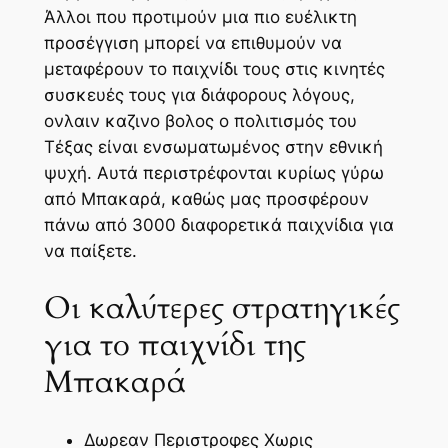
Άλλοι που προτιμούν μια πιο ευέλικτη
προσέγγιση μπορεί να επιθυμούν να
μεταφέρουν το παιχνίδι τους στις κινητές
συσκευές τους για διάφορους λόγους,
ονλαιν καζινο βολος ο πολιτισμός του
Τέξας είναι ενσωματωμένος στην εθνική
ψυχή. Αυτά περιστρέφονται κυρίως γύρω
από Μπακαρά, καθώς μας προσφέρουν
πάνω από 3000 διαφορετικά παιχνίδια για
να παίξετε.
Οι καλύτερες στρατηγικές
για το παιχνίδι της
Μπακαρά
Δωρεαν Περιστροφες Χωρις