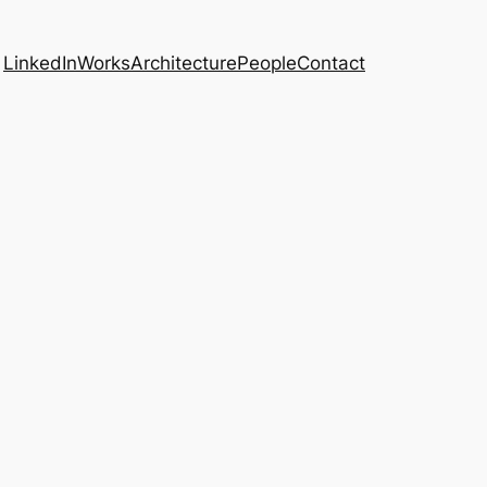
LinkedIn
Works
Architecture
People
Contact