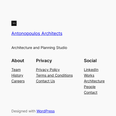
Antonopoulos Architects
Architecture and Planning Studio
About
Privacy
Social
Team
Privacy Policy
LinkedIn
History
Terms and Conditions
Works
Careers
Contact Us
Architecture
People
Contact
Designed with
WordPress