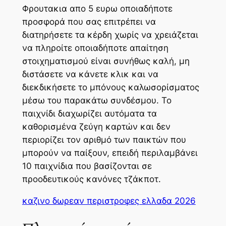
Φρουτακια απο 5 ευρω οποιαδήποτε
προσφορά που σας επιτρέπει να
διατηρήσετε τα κέρδη χωρίς να χρειάζεται
να πληροίτε οποιαδήποτε απαίτηση
στοιχηματισμού είναι συνήθως καλή, μη
διστάσετε να κάνετε κλικ και να
διεκδικήσετε το μπόνους καλωσορίσματος
μέσω του παρακάτω συνδέσμου. Το
παιχνίδι διαχωρίζει αυτόματα τα
καθορισμένα ζεύγη καρτών και δεν
περιορίζει τον αριθμό των παικτών που
μπορούν να παίξουν, επειδή περιλαμβάνει
10 παιχνίδια που βασίζονται σε
προοδευτικούς κανόνες τζάκποτ.
καζινο δωρεαν περιστροφες ελλαδα 2026