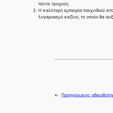
πέντε τροχούς.
Η καλύτερη εμπειρία παιχνιδιού στο
λογαριασμό καζίνο, το οποίο θα αυ
←
Προηγούμενο:
αδειοδοτη