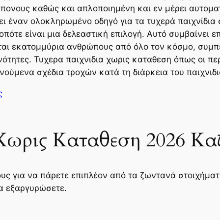
πονους καθώς και απλοποιημένη και εν μέρει αυτομα
ι έναν ολοκληρωμένο οδηγό για τα τυχερά παιχνίδια 
οπότε είναι μια δελεαστική επιλογή. Αυτό συμβαίνει ε
ται εκατομμύρια ανθρώπους από όλο τον κόσμο, συμπ
ανότητες. Τυχερα παιχνιδια χωρις καταθεση όπως οι π
ούμενα σχέδια τροχών κατά τη διάρκεια του παιχνιδιο
ς
ωρις Καταθεση 2026 Κα
ς για να πάρετε επιπλέον από τα ζωντανά στοιχήματά
να εξαργυρώσετε.