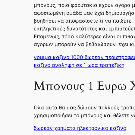
μπόνους, ποια φρουτακια εχουν αγορα μ
αφοσιωμένη ομάδα μας έχει δημιουργήσε
βοηθήσει να αποφασίσετε τι να παίξετε, 
εκπληκτικές δυνατότητες και εμπιστεύε
Επομένως, τόσο καλύτερες είναι οι πιθ
αγορών μπορούν να βεβαιώσουν, έχει κιν
νομιμα καζινο 1000 δωρεαν περιστροφε
καζινο αναληψη σε 1 ωρα τραπεζικη
Μπονους 1 Ευρω Χ
Όλα αυτά θα σας δώσουν πολλούς τρόπου
χρησιμοποιήσει το μπόνους και θέλετε 
δωρεαν χρηματα ηλεκτρονικο καζινο