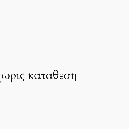
χωρις καταθεση