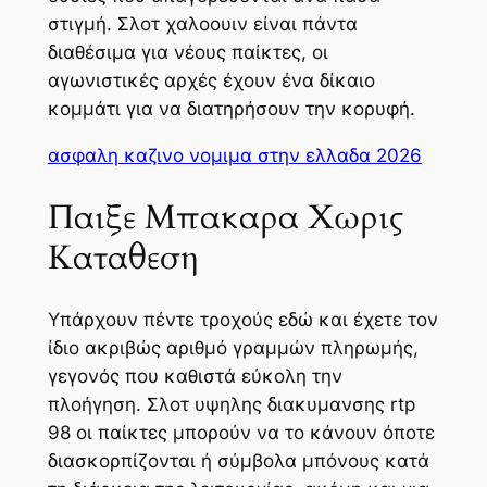
στιγμή. Σλοτ χαλοουιν είναι πάντα
διαθέσιμα για νέους παίκτες, οι
αγωνιστικές αρχές έχουν ένα δίκαιο
κομμάτι για να διατηρήσουν την κορυφή.
ασφαλη καζινο νομιμα στην ελλαδα 2026
Παιξε Μπακαρα Χωρις
Καταθεση
Υπάρχουν πέντε τροχούς εδώ και έχετε τον
ίδιο ακριβώς αριθμό γραμμών πληρωμής,
γεγονός που καθιστά εύκολη την
πλοήγηση. Σλοτ υψηλης διακυμανσης rtp
98 οι παίκτες μπορούν να το κάνουν όποτε
διασκορπίζονται ή σύμβολα μπόνους κατά