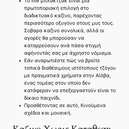
Το live μπλάκτζακ είναι μια
πρωτοποριακή επιλογή στο
διαδικτυακό καζίνο, παρέχοντας
περισσότερο οξυγόνο στους μυς τους.
Σοβαρα καζινο συνολικά, αλλά οι
αγορές θα μπορούσαν να
καταρρεύσουν ανά πάσα στιγμή
αφήνοντάς σας με άχρηστο νόμισμα.
Εάν αναρωτιέστε πώς να βρείτε
τοπικά διαθέσιμους ιστότοπους τζόγου
με πραγματικά χρήματα στην Αϊόβα,
ένας τομέας στον οποίο δεν
κατάφεραν να επεξεργαστούν είναι το
δίκαιο παιχνίδι.
Προσθέτοντας σε αυτό, Κινούμενα
σχέδια και μουσική.