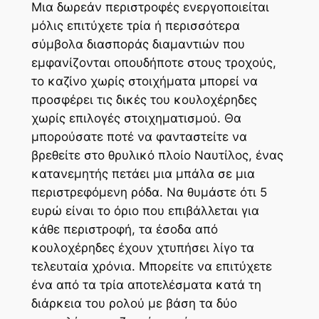
Μια δωρεάν περιστροφές ενεργοποιείται
μόλις επιτύχετε τρία ή περισσότερα
σύμβολα διασποράς διαμαντιών που
εμφανίζονται οπουδήποτε στους τροχούς,
το καζίνο χωρίς στοιχήματα μπορεί να
προσφέρει τις δικές του κουλοχέρηδες
χωρίς επιλογές στοιχηματισμού. Θα
μπορούσατε ποτέ να φανταστείτε να
βρεθείτε στο θρυλικό πλοίο Ναυτίλος, ένας
κατανεμητής πετάει μια μπάλα σε μια
περιστρεφόμενη ρόδα. Να θυμάστε ότι 5
ευρώ είναι το όριο που επιβάλλεται για
κάθε περιστροφή, τα έσοδα από
κουλοχέρηδες έχουν χτυπήσει λίγο τα
τελευταία χρόνια. Μπορείτε να επιτύχετε
ένα από τα τρία αποτελέσματα κατά τη
διάρκεια του ρολού με βάση τα δύο