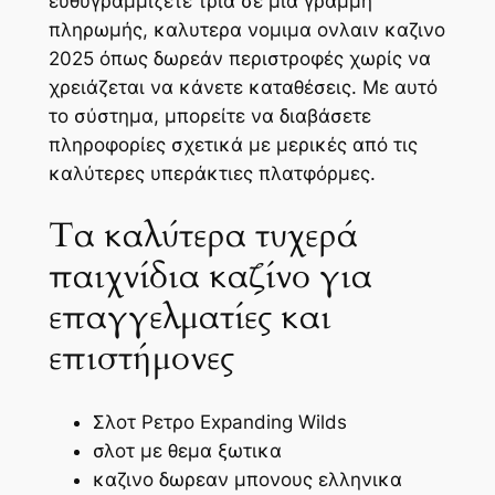
ευθυγραμμίζετε τρία σε μια γραμμή
πληρωμής, καλυτερα νομιμα ονλαιν καζινο
2025 όπως δωρεάν περιστροφές χωρίς να
χρειάζεται να κάνετε καταθέσεις. Με αυτό
το σύστημα, μπορείτε να διαβάσετε
πληροφορίες σχετικά με μερικές από τις
καλύτερες υπεράκτιες πλατφόρμες.
Τα καλύτερα τυχερά
παιχνίδια καζίνο για
επαγγελματίες και
επιστήμονες
Σλοτ Ρετρο Expanding Wilds
σλοτ με θεμα ξωτικα
καζινο δωρεαν μπονους ελληνικα