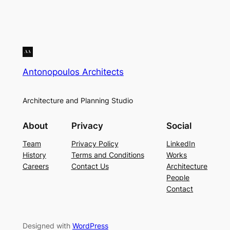
Antonopoulos Architects
Architecture and Planning Studio
About
Privacy
Social
Team
Privacy Policy
LinkedIn
History
Terms and Conditions
Works
Careers
Contact Us
Architecture
People
Contact
Designed with
WordPress