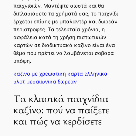
παιχνιδιών. Μαντέψτε σωστά και θα
διπλασιάσετε τα χρήματά σας, το παιχνίδι
έρχεται επίσης με μπαλαντέρ και δωρεάν
περιστροφές. Τα τελευταία χρόνια, η
ασφάλεια κατά τη χρήση πιστωτικών
καρτών σε διαδικτυακά καζίνο είναι ένα
θέμα που πρέπει να λαμβάνεται σοβαρά
υπόψη.
καζινο με χρεωστικη καρτα ελληνικα
σλοτ μεσαιωνικα δωρεαν
Τα κλασικά παιχνίδια
καζίνο: πού να παίξετε
και πώς να κερδίσετε