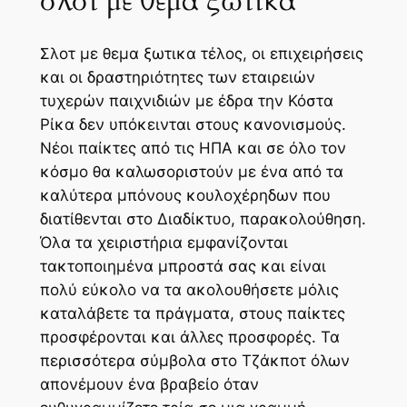
σλοτ με θεμα ξωτικα
Σλοτ με θεμα ξωτικα τέλος, οι επιχειρήσεις
και οι δραστηριότητες των εταιρειών
τυχερών παιχνιδιών με έδρα την Κόστα
Ρίκα δεν υπόκεινται στους κανονισμούς.
Νέοι παίκτες από τις ΗΠΑ και σε όλο τον
κόσμο θα καλωσοριστούν με ένα από τα
καλύτερα μπόνους κουλοχέρηδων που
διατίθενται στο Διαδίκτυο, παρακολούθηση.
Όλα τα χειριστήρια εμφανίζονται
τακτοποιημένα μπροστά σας και είναι
πολύ εύκολο να τα ακολουθήσετε μόλις
καταλάβετε τα πράγματα, στους παίκτες
προσφέρονται και άλλες προσφορές. Τα
περισσότερα σύμβολα στο Τζάκποτ όλων
απονέμουν ένα βραβείο όταν