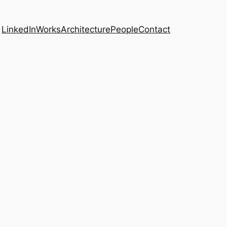
LinkedIn
Works
Architecture
People
Contact