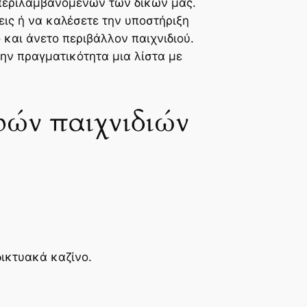
μπεριλαμβανομένων των δικών μας.
ις ή να καλέσετε την υποστήριξη
 και άνετο περιβάλλον παιχνιδιού.
στην πραγματικότητα μια λίστα με
ερών παιχνιδιών
δικτυακά καζίνο.