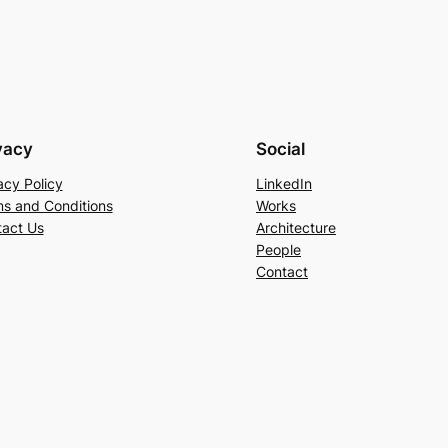
vacy
Social
acy Policy
LinkedIn
s and Conditions
Works
act Us
Architecture
People
Contact