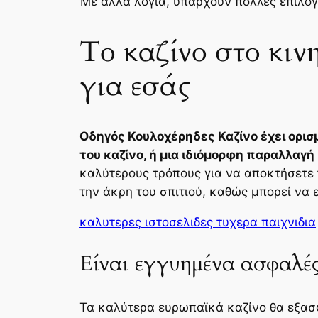
Με άλλα λόγια, υπάρχουν πολλές επιλογέ
Το καζίνο στο κιν
για εσάς
Οδηγός Κουλοχέρηδες Καζίνο έχει ορισ
του καζίνο, ή μια ιδιόμορφη παραλλαγ
καλύτερους τρόπους για να αποκτήσετε τ
την άκρη του σπιτιού, καθώς μπορεί να 
καλυτερες ιστοσελιδες τυχερα παιχνιδια
Είναι εγγυημένα ασφαλές
Τα καλύτερα ευρωπαϊκά καζίνο θα εξασφ