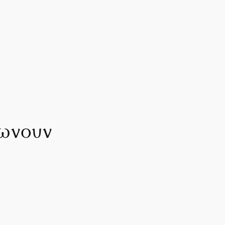
ωνουν