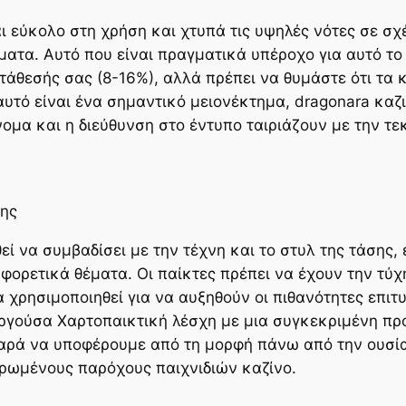
ι εύκολο στη χρήση και χτυπά τις υψηλές νότες σε σχέ
ματα. Αυτό που είναι πραγματικά υπέροχο για αυτό το 
τάθεσής σας (8-16%), αλλά πρέπει να θυμάστε ότι τα κ
ι αυτό είναι ένα σημαντικό μειονέκτημα, dragonara κ
νομα και η διεύθυνση στο έντυπο ταιριάζουν με την τε
μης
 να συμβαδίσει με την τέχνη και το στυλ της τάσης, 
ορετικά θέματα. Οι παίκτες πρέπει να έχουν την τύχη
 χρησιμοποιηθεί για να αυξηθούν οι πιθανότητες επιτ
υργούσα Χαρτοπαικτική λέσχη με μια συγκεκριμένη π
αρά να υποφέρουμε από τη μορφή πάνω από την ουσία
ερωμένους παρόχους παιχνιδιών καζίνο.