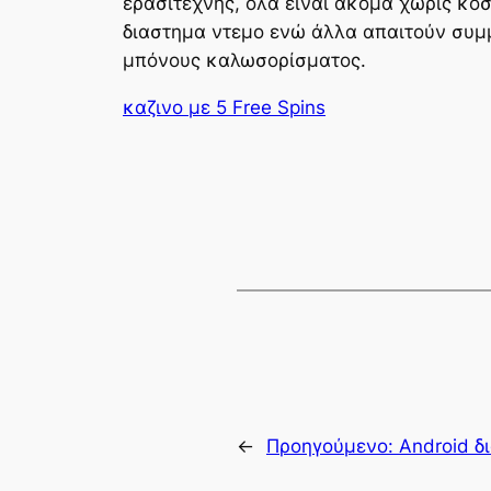
ερασιτέχνης, όλα είναι ακόμα χωρίς κό
διαστημα ντεμο ενώ άλλα απαιτούν συμ
μπόνους καλωσορίσματος.
καζινο με 5 Free Spins
←
Προηγούμενο:
Android δ