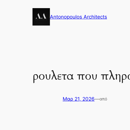
Μετάβαση
στο
Antonopoulos Architects
περιεχόμενο
ρουλετα που πληρ
Μαρ 21, 2026
—
από