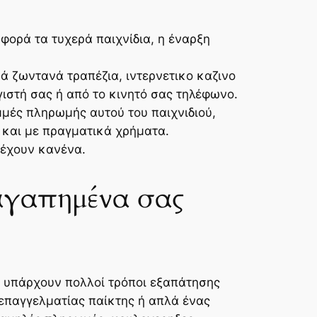
αφορά τα τυχερά παιχνίδια, η έναρξη
 ζωντανά τραπέζια, ιντερνετικο καζινο
ιστή σας ή από το κινητό σας τηλέφωνο.
μμές πληρωμής αυτού του παιχνιδιού,
ς και με πραγματικά χρήματα.
 έχουν κανένα.
 αγαπημένα σας
, υπάρχουν πολλοί τρόποι εξαπάτησης
 επαγγελματίας παίκτης ή απλά ένας