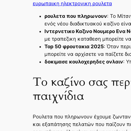
ευρωπαικη ηλεκτρονικη ρουλετα
ρουλετα που πληρωνουν
: Το Μίτσ
ενός νέου διαδικτυακού καζίνο είν
Ιντερνετικο Καζινο Νουμερο Ενα 
με τραπεζικη καταθεση μπορείτε να
Top 50 φρουτακια 2025
: Όταν περ
μπορείτε να αρχίσετε να παίζετε δ
δοκιμασε κουλοχερηδες ονλαιν
: Υ
Το καζίνο σας περ
παιχνίδια
Ρουλετα που πληρωνουν έχουμε ζωντανή
και εξαπάτησης πελατών που παίζουν πό