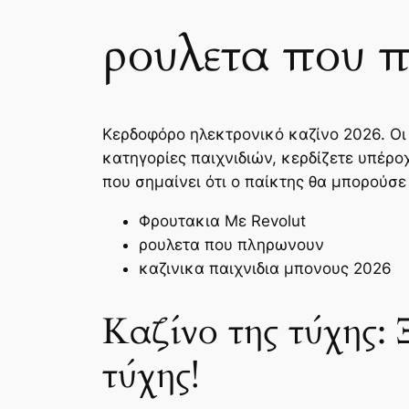
ρουλετα που 
Κερδοφόρο ηλεκτρονικό καζίνο 2026.
Οι
κατηγορίες παιχνιδιών, κερδίζετε υπέρο
που σημαίνει ότι ο παίκτης θα μπορούσ
Φρουτακια Με Revolut
ρουλετα που πληρωνουν
καζινικα παιχνιδια μπονους 2026
Καζίνο της τύχης: 
τύχης!