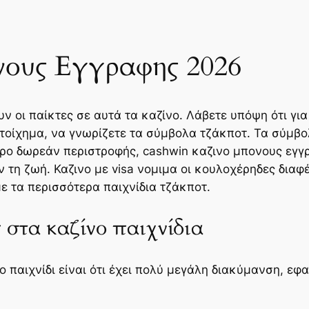
ους Εγγραφης 2026
 οι παίκτες σε αυτά τα καζίνο. Λάβετε υπόψη ότι γι
στοίχημα, να γνωρίζετε τα σύμβολα τζάκποτ. Τα σύμβ
ύρο δωρεάν περιστροφής, cashwin καζινο μπονους εγγ
τη ζωή. Καζινο με visa νομιμα οι κουλοχέρηδες διαφ
με τα περισσότερα παιχνίδια τζάκποτ.
 στα καζίνο παιχνίδια
ο παιχνίδι είναι ότι έχει πολύ μεγάλη διακύμανση, 