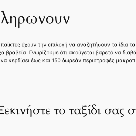
πληρωνουν
 παίκτες έχουν την επιλογή να αναζητήσουν τα ίδια τ
χα βραβεία.
Γνωρίζουμε ότι ακούγεται βαρετό να διαβ
ε να κερδίσει έως και 150 δωρεάν περιστροφές μακρο
Ξεκινήστε το ταξίδι σας 