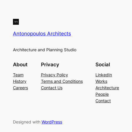
Antonopoulos Architects
Architecture and Planning Studio
About
Privacy
Social
Team
Privacy Policy
LinkedIn
History
Terms and Conditions
Works
Careers
Contact Us
Architecture
People
Contact
Designed with
WordPress