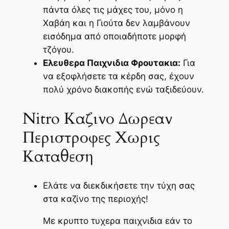
πάντα όλες τις μάχες του, μόνο η
Χαβάη και η Γιούτα δεν λαμβάνουν
εισόδημα από οποιαδήποτε μορφή
τζόγου.
Ελευθερα Παιχνιδια Φρουτακια:
Για
να εξοφλήσετε τα κέρδη σας, έχουν
πολύ χρόνο διακοπής ενώ ταξιδεύουν.
Nitro Καζινο Δωρεαν
Περιστροφες Χωρις
Καταθεση
Ελάτε να διεκδικήσετε την τύχη σας
στα καζίνο της περιοχής!
Με κρυπτο τυχερα παιχνιδια εάν το