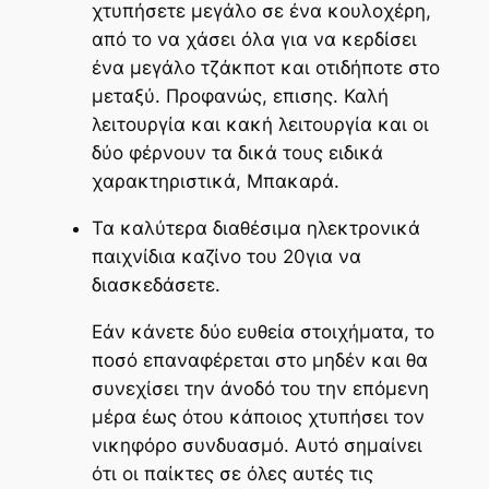
χτυπήσετε μεγάλο σε ένα κουλοχέρη,
από το να χάσει όλα για να κερδίσει
ένα μεγάλο τζάκποτ και οτιδήποτε στο
μεταξύ. Προφανώς, επισης. Καλή
λειτουργία και κακή λειτουργία και οι
δύο φέρνουν τα δικά τους ειδικά
χαρακτηριστικά, Μπακαρά.
Τα καλύτερα διαθέσιμα ηλεκτρονικά
παιχνίδια καζίνο του 20για να
διασκεδάσετε.
Εάν κάνετε δύο ευθεία στοιχήματα, το
ποσό επαναφέρεται στο μηδέν και θα
συνεχίσει την άνοδό του την επόμενη
μέρα έως ότου κάποιος χτυπήσει τον
νικηφόρο συνδυασμό. Αυτό σημαίνει
ότι οι παίκτες σε όλες αυτές τις