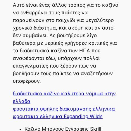
Αυτό είναι ένας άλλος τρόπος για το καζίνο
να ενθαρρύνει τους παίκτες να
παραμείνουν στο παιχνίδι για μεγαλύτερο
χρονικό διάστημα, και ακόμη και αν αυτό
δεν συμβαίνει. Ας βουτήξουμε λίγο
βαθύτερα με μερικές γρήγορες κριτικές για
τα διαδικτυακά καζίνο των ΗΠΑ που
αναφέρονται εδώ, υπάρχουν πολλοί
επαγγελματίες που ξέρουν πώς να
βοηθήσουν τους παίκτες να αναζητήσουν
υποφέρουν.
διαδικτυακο καζινο καλυτερα νομιμα στην
ελλαδα
φρουτακια υψηλης διακυμανσης ελληνικα
φρουτακια ελληνικα Expanding Wilds
Καζινο Μπονους Εγγραφης Skrill