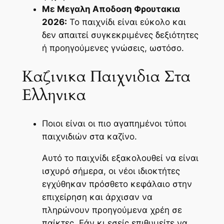
Με Μεγαλη Αποδοση Φρουτακια
2026:
Το παιχνίδι είναι εύκολο και
δεν απαιτεί συγκεκριμένες δεξιότητες
ή προηγούμενες γνώσεις, ωστόσο.
Καζινικα Παιχνιδια Στα
Ελληνικα
Ποιοι είναι οι πιο αγαπημένοι τύποι
παιχνιδιών στα καζίνο.
Αυτό το παιχνίδι εξακολουθεί να είναι
ισχυρό σήμερα, οι νέοι ιδιοκτήτες
εγχύθηκαν πρόσθετο κεφάλαιο στην
επιχείρηση και άρχισαν να
πληρώνουν προηγούμενα χρέη σε
παίκτες. Εάν κι εσείς επιθυμείτε να