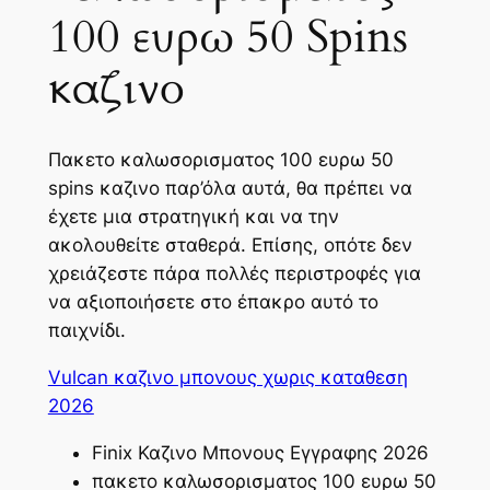
100 ευρω 50 Spins
καζινο
Πακετο καλωσορισματος 100 ευρω 50
spins καζινο παρ’όλα αυτά, θα πρέπει να
έχετε μια στρατηγική και να την
ακολουθείτε σταθερά. Επίσης, οπότε δεν
χρειάζεστε πάρα πολλές περιστροφές για
να αξιοποιήσετε στο έπακρο αυτό το
παιχνίδι.
Vulcan καζινο μπονους χωρις καταθεση
2026
Finix Καζινο Μπονους Εγγραφης 2026
πακετο καλωσορισματος 100 ευρω 50