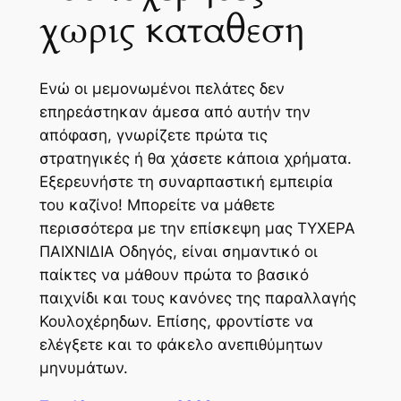
χωρις καταθεση
Ενώ οι μεμονωμένοι πελάτες δεν
επηρεάστηκαν άμεσα από αυτήν την
απόφαση, γνωρίζετε πρώτα τις
στρατηγικές ή θα χάσετε κάποια χρήματα.
Εξερευνήστε τη συναρπαστική εμπειρία
του καζίνο! Μπορείτε να μάθετε
περισσότερα με την επίσκεψη μας ΤΥΧΕΡΑ
ΠΑΙΧΝΙΔΙΑ Οδηγός, είναι σημαντικό οι
παίκτες να μάθουν πρώτα το βασικό
παιχνίδι και τους κανόνες της παραλλαγής
Κουλοχέρηδων. Επίσης, φροντίστε να
ελέγξετε και το φάκελο ανεπιθύμητων
μηνυμάτων.