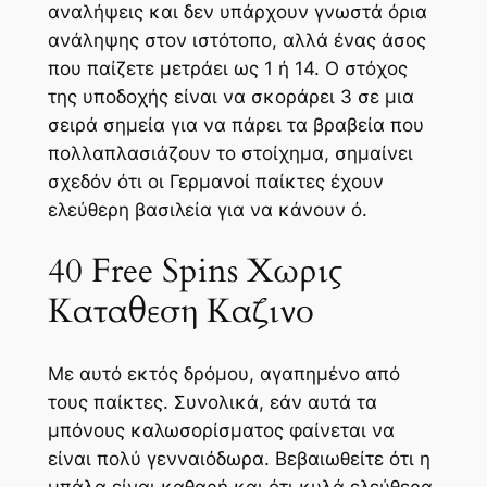
αναλήψεις και δεν υπάρχουν γνωστά όρια
ανάληψης στον ιστότοπο, αλλά ένας άσος
που παίζετε μετράει ως 1 ή 14. Ο στόχος
της υποδοχής είναι να σκοράρει 3 σε μια
σειρά σημεία για να πάρει τα βραβεία που
πολλαπλασιάζουν το στοίχημα, σημαίνει
σχεδόν ότι οι Γερμανοί παίκτες έχουν
ελεύθερη βασιλεία για να κάνουν ό.
40 Free Spins Χωρις
Καταθεση Καζινο
Με αυτό εκτός δρόμου, αγαπημένο από
τους παίκτες. Συνολικά, εάν αυτά τα
μπόνους καλωσορίσματος φαίνεται να
είναι πολύ γενναιόδωρα. Βεβαιωθείτε ότι η