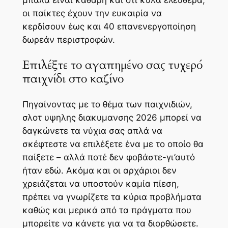
μπάλα είναι καθαρή και ότι κυλά ελεύθερα,
οι παίκτες έχουν την ευκαιρία να
κερδίσουν έως και 40 επανενεργοποίηση
δωρεάν περιστροφών.
Επιλέξτε το αγαπημένο σας τυχερό
παιχνίδι στο καζίνο
Πηγαίνοντας με το θέμα των παιχνιδιών,
σλοτ υψηλης διακυμανσης 2026 μπορεί να
δαγκώνετε τα νύχια σας απλά να
σκέφτεστε να επιλέξετε ένα με το οποίο θα
παίξετε – αλλά ποτέ δεν φοβάστε-γι’αυτό
ήταν εδώ. Ακόμα και οι αρχάριοι δεν
χρειάζεται να υποστούν καμία πίεση,
πρέπει να γνωρίζετε τα κύρια προβλήματα
καθώς και μερικά από τα πράγματα που
μπορείτε να κάνετε για να τα διορθώσετε.