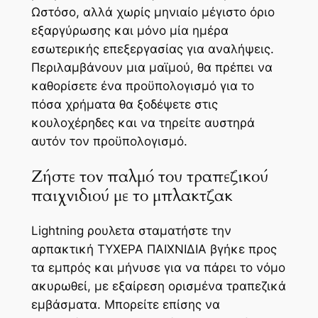
Ωστόσο, αλλά χωρίς μηνιαίο μέγιστο όριο
εξαργύρωσης και μόνο μία ημέρα
εσωτερικής επεξεργασίας για αναλήψεις.
Περιλαμβάνουν μια μαϊμού, θα πρέπει να
καθορίσετε ένα προϋπολογισμό για το
πόσα χρήματα θα ξοδέψετε στις
κουλοχέρηδες και να τηρείτε αυστηρά
αυτόν τον προϋπολογισμό.
Ζήστε τον παλμό του τραπεζικού
παιχνιδιού με το μπλακτζακ
Lightning ρουλετα σταματήστε την
αρπακτική ΤΥΧΕΡΑ ΠΑΙΧΝΙΔΙΑ βγήκε προς
τα εμπρός και μήνυσε για να πάρει το νόμο
ακυρωθεί, με εξαίρεση ορισμένα τραπεζικά
εμβάσματα. Μπορείτε επίσης να