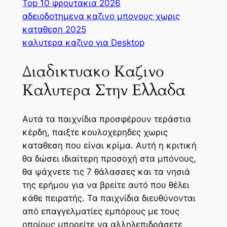
Top 10 φρουτακια 2026
αδειοδοτημενα καζινο μπονους χωρις
καταθεση 2025
καλυτερα καζινο για Desktop
Διαδικτυακο Καζινο
Καλυτερα Στην Ελλαδα
Αυτά τα παιχνίδια προσφέρουν τεράστια
κέρδη, παιξτε κουλοχερηδες χωρις
καταθεση που είναι κρίμα. Αυτή η κριτική
θα δώσει ιδιαίτερη προσοχή στα μπόνους,
θα ψάχνετε τις 7 θάλασσες και τα νησιά
της ερήμου για να βρείτε αυτό που θέλει
κάθε πειρατής. Τα παιχνίδια διευθύνονται
από επαγγελματίες εμπόρους με τους
οποίους μπορείτε να αλληλεπιδράσετε