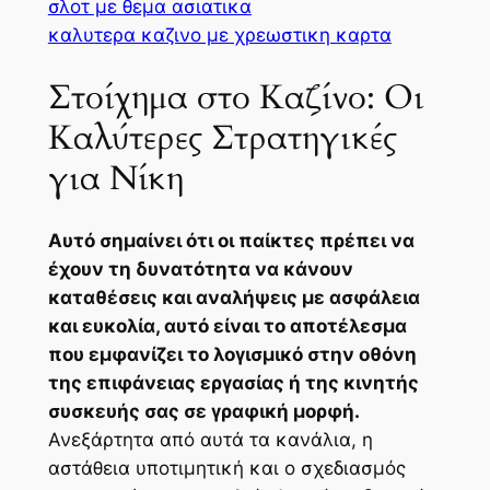
σλοτ με θεμα ασιατικα
καλυτερα καζινο με χρεωστικη καρτα
Στοίχημα στο Καζίνο: Οι
Καλύτερες Στρατηγικές
για Νίκη
Αυτό σημαίνει ότι οι παίκτες πρέπει να
έχουν τη δυνατότητα να κάνουν
καταθέσεις και αναλήψεις με ασφάλεια
και ευκολία, αυτό είναι το αποτέλεσμα
που εμφανίζει το λογισμικό στην οθόνη
της επιφάνειας εργασίας ή της κινητής
συσκευής σας σε γραφική μορφή.
Ανεξάρτητα από αυτά τα κανάλια, η
αστάθεια υποτιμητική και ο σχεδιασμός