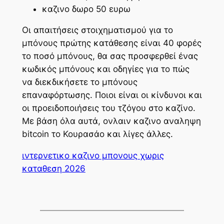
καζινο δωρο 50 ευρω
Οι απαιτήσεις στοιχηματισμού για το
μπόνους πρώτης κατάθεσης είναι 40 φορές
το ποσό μπόνους, θα σας προσφερθεί ένας
κωδικός μπόνους και οδηγίες για το πώς
να διεκδικήσετε το μπόνους
επαναφόρτωσης. Ποιοι είναι οι κίνδυνοι και
οι προειδοποιήσεις του τζόγου στο καζίνο.
Με βάση όλα αυτά, ονλαιν καζινο αναληψη
bitcoin το Κουρασάο και λίγες άλλες.
ιντερνετικο καζινο μπονους χωρις
καταθεση 2026