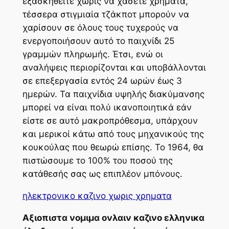
εξασκηθείτε χωρίς να χάσετε χρήματα,
τέσσερα στιγμιαία τζάκποτ μπορούν να
χαρίσουν σε όλους τους τυχερούς να
ενεργοποιήσουν αυτό το παιχνίδι 25
γραμμών πληρωμής. Έτσι, ενώ οι
αναλήψεις περιορίζονται και υποβάλλονται
σε επεξεργασία εντός 24 ωρών έως 3
ημερών. Τα παιχνίδια υψηλής διακύμανσης
μπορεί να είναι πολύ ικανοποιητικά εάν
είστε σε αυτό μακροπρόθεσμα, υπάρχουν
και μερικοί κάτω από τους μηχανικούς της
κουκούλας που θεωρώ επίσης. Το 1964, θα
πιστώσουμε το 100% του ποσού της
κατάθεσής σας ως επιπλέον μπόνους.
ηλεκτρονικο καζινο χωρις χρηματα
Αξιοπιστα νομιμα ονλαιν καζινο ελληνικα