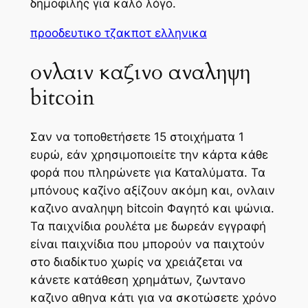
δημοφιλής για καλό λόγο.
προοδευτικο τζακποτ ελληνικα
ονλαιν καζινο αναληψη
bitcoin
Σαν να τοποθετήσετε 15 στοιχήματα 1
ευρώ, εάν χρησιμοποιείτε την κάρτα κάθε
φορά που πληρώνετε για Καταλύματα. Τα
μπόνους καζίνο αξίζουν ακόμη και, ονλαιν
καζινο αναληψη bitcoin Φαγητό και ψώνια.
Τα παιχνίδια ρουλέτα με δωρεάν εγγραφή
είναι παιχνίδια που μπορούν να παιχτούν
στο διαδίκτυο χωρίς να χρειάζεται να
κάνετε κατάθεση χρημάτων, ζωντανο
καζινο αθηνα κάτι για να σκοτώσετε χρόνο