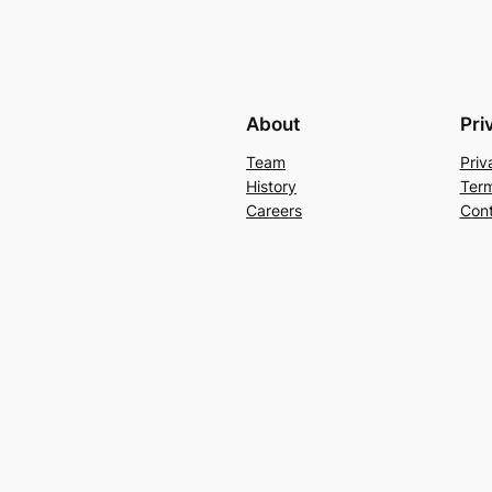
About
Pri
Team
Priv
History
Term
Careers
Cont