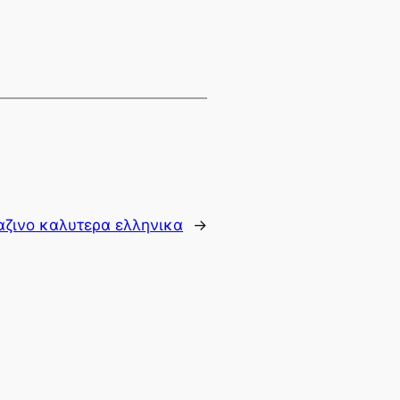
αζινο καλυτερα ελληνικα
→