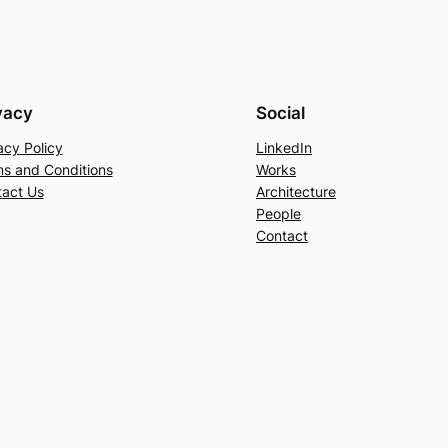
vacy
Social
acy Policy
LinkedIn
s and Conditions
Works
act Us
Architecture
People
Contact