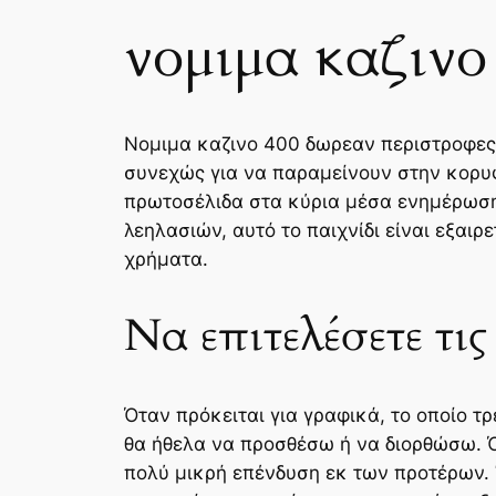
νομιμα καζινο
Νομιμα καζινο 400 δωρεαν περιστροφες σ
συνεχώς για να παραμείνουν στην κορυφή
πρωτοσέλιδα στα κύρια μέσα ενημέρωσης
λεηλασιών, αυτό το παιχνίδι είναι εξαι
χρήματα.
Να επιτελέσετε τις
Όταν πρόκειται για γραφικά, το οποίο τ
θα ήθελα να προσθέσω ή να διορθώσω. Ό
πολύ μικρή επένδυση εκ των προτέρων.