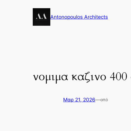
Μετάβαση
στο
Antonopoulos Architects
περιεχόμενο
νομιμα καζινο 400
Μαρ 21, 2026
—
από