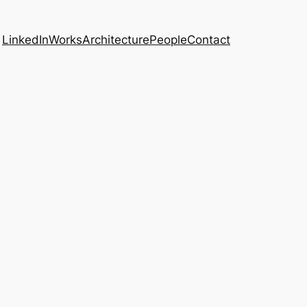
LinkedIn
Works
Architecture
People
Contact