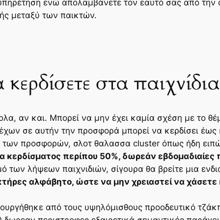
πηρέτηση ενώ απολαμβάνετε τον εαυτό σας από την άν
λής μεταξύ των παικτών.
 κερδίσετε στα παιχνίδια
λα, αν και. Μπορεί να μην έχει καμία σχέση με το θέ
χων σε αυτήν την προσφορά μπορεί να κερδίσει έως 
των προσφορών, σλοτ θαλασσα cluster όπως ήδη ειπ
τα κερδίσματος περίπου 50%, δωρεάν εβδομαδιαίες π
θμό των λήψεων παιχνιδιών, σίγουρα θα βρείτε μια ε
ακτήρες αλφάβητο, ώστε να μην χρειαστεί να χάσετε
ουργήθηκε από τους υψηλόμισθους προοδευτικό τζάκπο
 δωρεαν περιστροφες εξαιρετικά σημαντικός παράγον