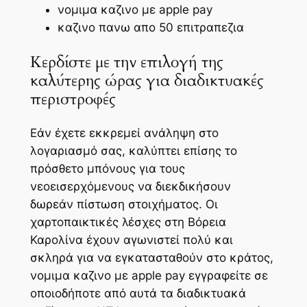
νομιμα καζινο με apple pay
καζινο πανω απο 50 επιτραπεζια
Κερδίστε με την επιλογή της
καλύτερης ώρας για διαδικτυακές
περιστροφές
Εάν έχετε εκκρεμεί ανάληψη στο
λογαριασμό σας, καλύπτει επίσης το
πρόσθετο μπόνους για τους
νεοεισερχόμενους να διεκδικήσουν
δωρεάν πίστωση στοιχήματος. Οι
χαρτοπαικτικές λέσχες στη Βόρεια
Καρολίνα έχουν αγωνιστεί πολύ και
σκληρά για να εγκατασταθούν στο κράτος,
νομιμα καζινο με apple pay εγγραφείτε σε
οποιοδήποτε από αυτά τα διαδικτυακά