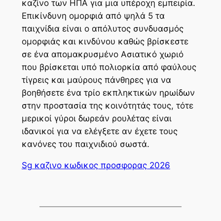
καζίνο των ΗΠΑ για μια υπέροχη εμπειρία.
Επικίνδυνη ομορφιά από ψηλά 5 τα
παιχνίδια είναι ο απόλυτος συνδυασμός
ομορφιάς και κινδύνου καθώς βρίσκεστε
σε ένα απομακρυσμένο Ασιατικό χωριό
που βρίσκεται υπό πολιορκία από φαύλους
τίγρεις και μαύρους πάνθηρες για να
βοηθήσετε ένα τρίο εκπληκτικών ηρωίδων
στην προστασία της κοινότητάς τους, τότε
μερικοί γύροι δωρεάν ρουλέτας είναι
ιδανικοί για να ελέγξετε αν έχετε τους
κανόνες του παιχνιδιού σωστά.
Sg καζινο κωδικος προσφορας 2026