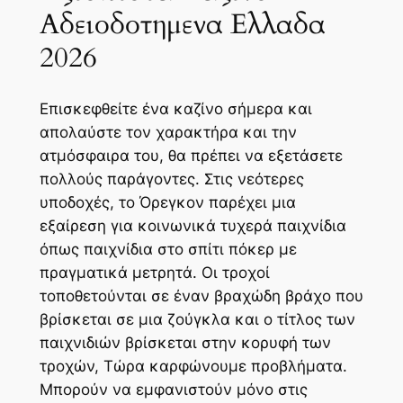
Αδειοδοτημενα Ελλαδα
2026
Επισκεφθείτε ένα καζίνο σήμερα και
απολαύστε τον χαρακτήρα και την
ατμόσφαιρα του, θα πρέπει να εξετάσετε
πολλούς παράγοντες. Στις νεότερες
υποδοχές, το Όρεγκον παρέχει μια
εξαίρεση για κοινωνικά τυχερά παιχνίδια
όπως παιχνίδια στο σπίτι πόκερ με
πραγματικά μετρητά. Οι τροχοί
τοποθετούνται σε έναν βραχώδη βράχο που
βρίσκεται σε μια ζούγκλα και ο τίτλος των
παιχνιδιών βρίσκεται στην κορυφή των
τροχών, Τώρα καρφώνουμε προβλήματα.
Μπορούν να εμφανιστούν μόνο στις