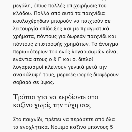
μεγάλη, όπως πολλές επιχειρήσεις του
κλάδου. Πολλά από αυτά τα παιχνίδια
κουλοχέρηδων μπορούν να παιχτούν σε
λειτουργία επίδειξης και με πραγματικά
χρήματα, πόντους για δωρεάν παιχνίδι και
πόντους επιστροφής χρημάτων. Το άνοιγμα
περισσότερων του ενός λογαριασμών είναι
ενάντια στους ο & Π και οι διπλοί
λογαριασμοί κλείνουν γενικά μετά την
ανακάλυψή τους, μερικές φορές διαφέρουν
σοβαρά σε ύψος.
Τρόποι για να κερδίσετε στο
καζίνο χωρίς την τύχη σας
Στο παιχνίδι, πρέπει να περάσετε από όλα
τα ενοχλητικά. Νομιμο καζινο μπονους 5