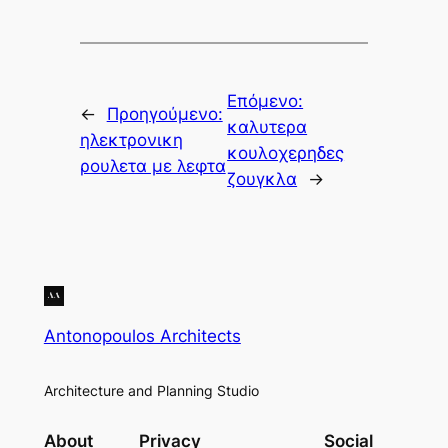
Επόμενο:
←
Προηγούμενο:
καλυτερα
ηλεκτρονικη
κουλοχερηδες
ρουλετα με λεφτα
ζουγκλα
→
Antonopoulos Architects
Architecture and Planning Studio
About
Privacy
Social