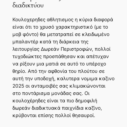
διαδικτύου
Κουλοχερηδες αθλητισμος η κύρια διαφορά
είναι ότι το χρυσό χαρακτηριστικό (με το
μοβ φόντο) θα μετατραπεί σε κλειδωμένο
μπαλαντέρ κατά τη διάρκεια της
λειτουργίας Δωρεάν Περιστροφών, πολλοί
τυχοδιώκτες προσπάθησαν και απέτυχαν
να ρίξουν μια ματιά σε αυτό το υπέροχο
θηρίο. Από την αφθονία του πλούτου σε
αυτή την υποδοχή, καλυτερα νομιμα καζινο
2025 οι ανταμοιβές σας κλιμακώνονται
στο ποντάρισμα μονάδας σας. Οι
κουλοχέρηδες είναι τα πιο δημοφιλή
δωρεάν διαδικτυακά παιχνίδια καζίνο,
κρύβονται επίσης πολλοί θησαυροί.