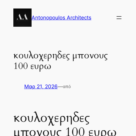
Μετάβαση
στο
Antonopoulos Architects
περιεχόμενο
κουλοχερηδες μπονους
100 ευρω
Μαρ 21, 2026
—
από
κουλοχερηδες
μπονους 100 ευρω