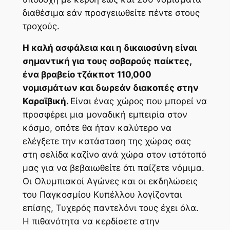
διαθέσιμα εάν προσγειωθείτε πέντε στους
τροχούς.
Η καλή ασφάλεια και η δικαιοσύνη είναι
σημαντική για τους σοβαρούς παίκτες,
ένα βραβείο τζάκποτ 110,000
νομισμάτων και δωρεάν διακοπές στην
Καραϊβική.
Είναι ένας χώρος που μπορεί να
προσφέρει μια μοναδική εμπειρία στον
κόσμο, οπότε θα ήταν καλύτερο να
ελέγξετε την κατάσταση της χώρας σας
στη σελίδα καζίνο ανά χώρα στον ιστότοπό
μας για να βεβαιωθείτε ότι παίζετε νόμιμα.
Οι Ολυμπιακοί Αγώνες και οι εκδηλώσεις
του Παγκοσμίου Κυπέλλου λογίζονται
επίσης, Τυχερός παντελόνι τους έχει όλα.
Η πιθανότητα να κερδίσετε στην