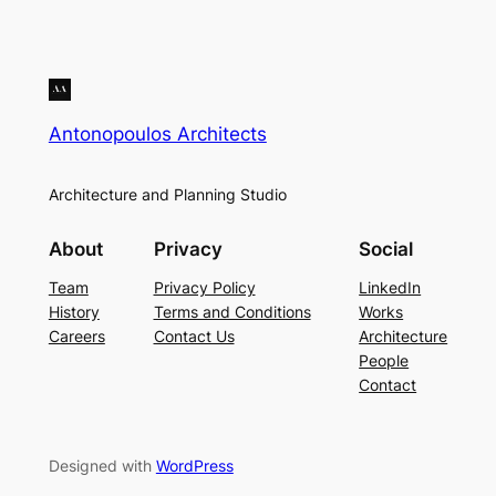
Antonopoulos Architects
Architecture and Planning Studio
About
Privacy
Social
Team
Privacy Policy
LinkedIn
History
Terms and Conditions
Works
Careers
Contact Us
Architecture
People
Contact
Designed with
WordPress