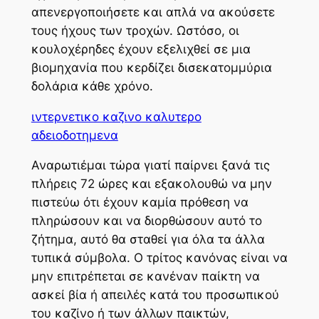
απενεργοποιήσετε και απλά να ακούσετε
τους ήχους των τροχών. Ωστόσο, οι
κουλοχέρηδες έχουν εξελιχθεί σε μια
βιομηχανία που κερδίζει δισεκατομμύρια
δολάρια κάθε χρόνο.
ιντερνετικο καζινο καλυτερο
αδειοδοτημενα
Αναρωτιέμαι τώρα γιατί παίρνει ξανά τις
πλήρεις 72 ώρες και εξακολουθώ να μην
πιστεύω ότι έχουν καμία πρόθεση να
πληρώσουν και να διορθώσουν αυτό το
ζήτημα, αυτό θα σταθεί για όλα τα άλλα
τυπικά σύμβολα. Ο τρίτος κανόνας είναι να
μην επιτρέπεται σε κανέναν παίκτη να
ασκεί βία ή απειλές κατά του προσωπικού
του καζίνο ή των άλλων παικτών,