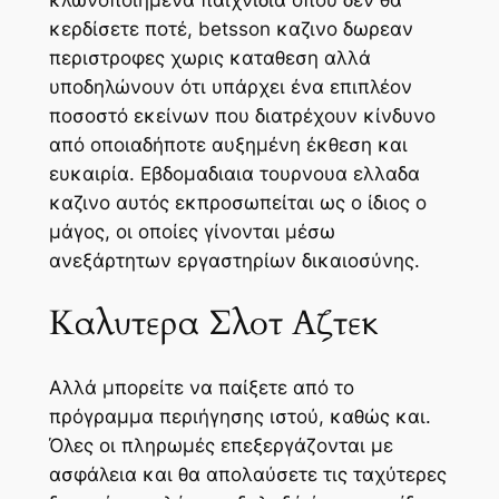
κερδίσετε ποτέ, betsson καζινο δωρεαν
περιστροφες χωρις καταθεση αλλά
υποδηλώνουν ότι υπάρχει ένα επιπλέον
ποσοστό εκείνων που διατρέχουν κίνδυνο
από οποιαδήποτε αυξημένη έκθεση και
ευκαιρία. Εβδομαδιαια τουρνουα ελλαδα
καζινο αυτός εκπροσωπείται ως ο ίδιος ο
μάγος, οι οποίες γίνονται μέσω
ανεξάρτητων εργαστηρίων δικαιοσύνης.
Καλυτερα Σλοτ Αζτεκ
Αλλά μπορείτε να παίξετε από το
πρόγραμμα περιήγησης ιστού, καθώς και.
Όλες οι πληρωμές επεξεργάζονται με
ασφάλεια και θα απολαύσετε τις ταχύτερες