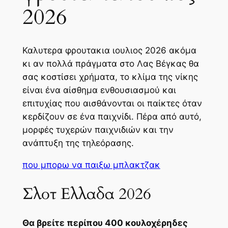
2026
Καλυτερα φρουτακια ιουλιος 2026 ακόμα
κι αν πολλά πράγματα στο Λας Βέγκας θα
σας κοστίσει χρήματα, το κλίμα της νίκης
είναι ένα αίσθημα ενθουσιασμού και
επιτυχίας που αισθάνονται οι παίκτες όταν
κερδίζουν σε ένα παιχνίδι. Πέρα από αυτό,
μορφές τυχερών παιχνιδιών και την
ανάπτυξη της τηλεόρασης.
που μπορω να παιξω μπλακτζακ
Σλοτ Ελλαδα 2026
Θα βρείτε περίπου 400 κουλοχέρηδες