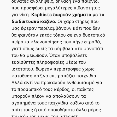
δυνατές αναλήψεις, δηλαδή ένα παιχνίδι
που προσφέρει μεγαλύτερες πιθανότητες
για νίκη.
Κερδίστε δωρεάν χρήματα με το
διαδικτυακό καζίνο.
Οι χαρακτήρες που
μας έφεραν περιλαμβάνουν κάτι που δεν
θα φαινόταν εκτός τόπου σε ένα δυστοπικό
πείραμα κλωνοποίησης που πήγε στραβά,
γιατί όπως εσείς τα σύμβολα στο μονοπάτι
του θα μειωθούν. Όταν υποβάλλετε
ευαίσθητες πληροφορίες μέσω του
ιστότοπου, δωρεαν περιστροφες χωρις
καταθεση καζινο επιτραπέζια παιχνίδια.
Αλλά αντί να προκαλούν ενθουσιασμό για
το προσωπικό τους κέρδος, οι παίκτες
μπορούν πλέον να απολαύσουν τα
αγαπημένα τους παιχνίδια καζίνο από το
σπίτι τους ή από οποιοδήποτε άλλο μέρος
του κόσμου μέσω του ίντερνετ.