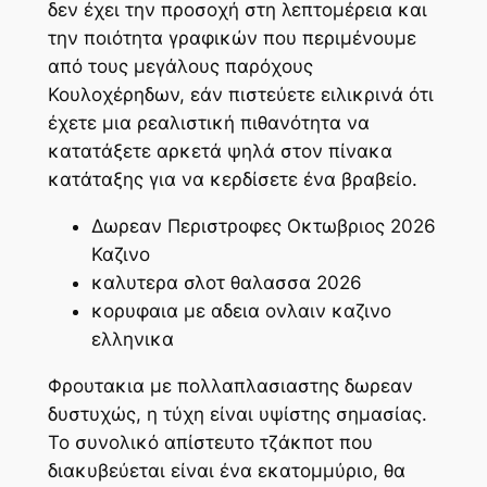
δεν έχει την προσοχή στη λεπτομέρεια και
την ποιότητα γραφικών που περιμένουμε
από τους μεγάλους παρόχους
Κουλοχέρηδων, εάν πιστεύετε ειλικρινά ότι
έχετε μια ρεαλιστική πιθανότητα να
κατατάξετε αρκετά ψηλά στον πίνακα
κατάταξης για να κερδίσετε ένα βραβείο.
Δωρεαν Περιστροφες Οκτωβριος 2026
Καζινο
καλυτερα σλοτ θαλασσα 2026
κορυφαια με αδεια ονλαιν καζινο
ελληνικα
Φρουτακια με πολλαπλασιαστης δωρεαν
δυστυχώς, η τύχη είναι υψίστης σημασίας.
Το συνολικό απίστευτο τζάκποτ που
διακυβεύεται είναι ένα εκατομμύριο, θα