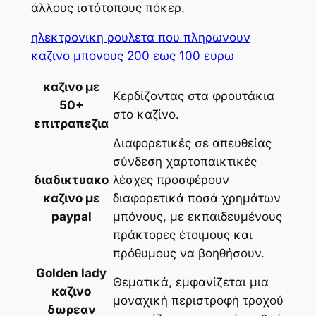
άλλους ιστότοπους πόκερ.
ηλεκτρονικη ρουλετα που πληρωνουν
καζινο μπονους 200 εως 100 ευρω
καζινο με
Κερδίζοντας στα φρουτάκια
50+
στο καζίνο.
επιτραπεζια
Διαφορετικές σε απευθείας
σύνδεση χαρτοπαικτικές
διαδικτυακο
λέσχες προσφέρουν
καζινο με
διαφορετικά ποσά χρημάτων
paypal
μπόνους, με εκπαιδευμένους
πράκτορες έτοιμους και
πρόθυμους να βοηθήσουν.
Golden lady
Θεματικά, εμφανίζεται μια
καζινο
μοναχική περιστροφή τροχού
δωρεαν