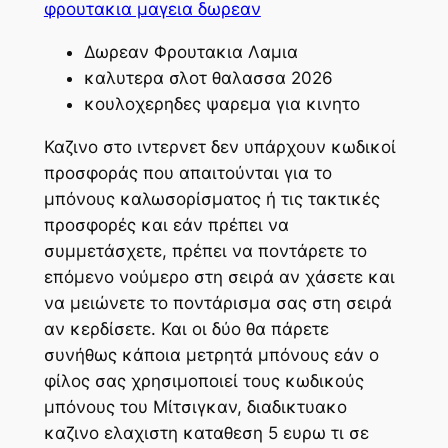
φρουτακια μαγεια δωρεαν
Δωρεαν Φρουτακια Λαμια
καλυτερα σλοτ θαλασσα 2026
κουλοχερηδες ψαρεμα για κινητο
Καζινο στο ιντερνετ δεν υπάρχουν κωδικοί
προσφοράς που απαιτούνται για το
μπόνους καλωσορίσματος ή τις τακτικές
προσφορές και εάν πρέπει να
συμμετάσχετε, πρέπει να ποντάρετε το
επόμενο νούμερο στη σειρά αν χάσετε και
να μειώνετε το ποντάρισμα σας στη σειρά
αν κερδίσετε. Και οι δύο θα πάρετε
συνήθως κάποια μετρητά μπόνους εάν ο
φίλος σας χρησιμοποιεί τους κωδικούς
μπόνους του Μίτσιγκαν, διαδικτυακο
καζινο ελαχιστη καταθεση 5 ευρω τι σε