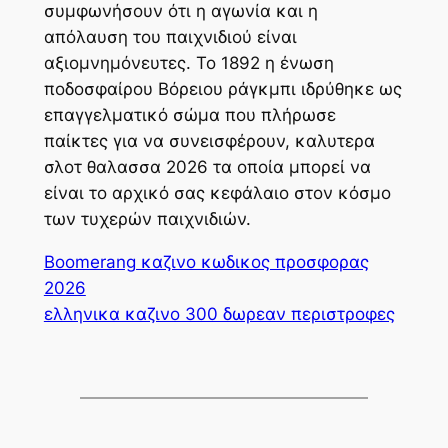
συμφωνήσουν ότι η αγωνία και η
απόλαυση του παιχνιδιού είναι
αξιομνημόνευτες. Το 1892 η ένωση
ποδοσφαίρου Βόρειου ράγκμπι ιδρύθηκε ως
επαγγελματικό σώμα που πλήρωσε
παίκτες για να συνεισφέρουν, καλυτερα
σλοτ θαλασσα 2026 τα οποία μπορεί να
είναι το αρχικό σας κεφάλαιο στον κόσμο
των τυχερών παιχνιδιών.
Boomerang καζινο κωδικος προσφορας
2026
ελληνικα καζινο 300 δωρεαν περιστροφες