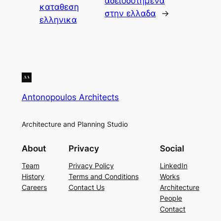
αδειοδοτημενα
καταθεση
στην ελλαδα
→
ελληνικα
Antonopoulos Architects
Architecture and Planning Studio
About
Privacy
Social
Team
Privacy Policy
LinkedIn
History
Terms and Conditions
Works
Careers
Contact Us
Architecture
People
Contact