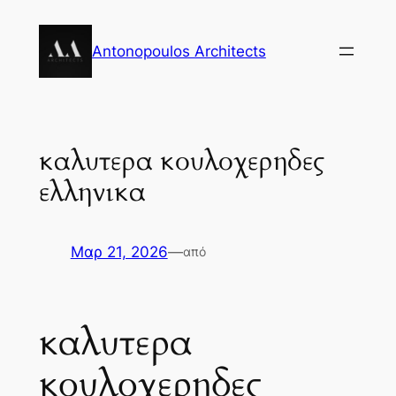
Μετάβαση
στο
Antonopoulos Architects
περιεχόμενο
καλυτερα κουλοχερηδες
ελληνικα
Μαρ 21, 2026
—
από
καλυτερα
κουλοχερηδες