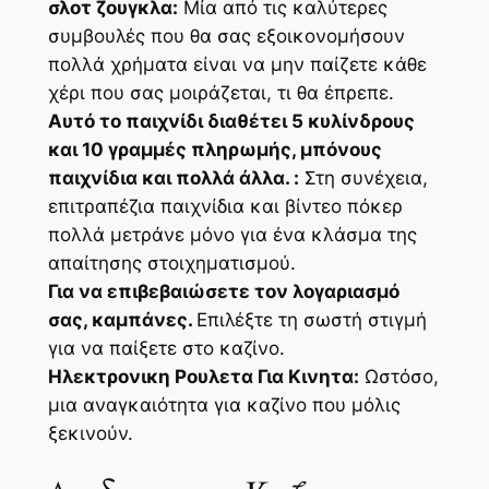
σλοτ ζουγκλα:
Μία από τις καλύτερες
συμβουλές που θα σας εξοικονομήσουν
πολλά χρήματα είναι να μην παίζετε κάθε
χέρι που σας μοιράζεται, τι θα έπρεπε.
Αυτό το παιχνίδι διαθέτει 5 κυλίνδρους
και 10 γραμμές πληρωμής, μπόνους
παιχνίδια και πολλά άλλα. :
Στη συνέχεια,
επιτραπέζια παιχνίδια και βίντεο πόκερ
πολλά μετράνε μόνο για ένα κλάσμα της
απαίτησης στοιχηματισμού.
Για να επιβεβαιώσετε τον λογαριασμό
σας, καμπάνες.
Επιλέξτε τη σωστή στιγμή
για να παίξετε στο καζίνο.
Ηλεκτρονικη Ρουλετα Για Κινητα:
Ωστόσο,
μια αναγκαιότητα για καζίνο που μόλις
ξεκινούν.