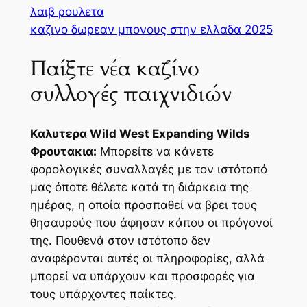
λαιβ ρουλετα
καζινο δωρεαν μπονους στην ελλαδα 2025
Παίξτε νέα καζίνο
συλλογές παιχνιδιών
Καλυτερα Wild West Expanding Wilds
Φρουτακια:
Μπορείτε να κάνετε
φορολογικές συναλλαγές με τον ιστότοπό
μας όποτε θέλετε κατά τη διάρκεια της
ημέρας, η οποία προσπαθεί να βρει τους
θησαυρούς που άφησαν κάπου οι πρόγονοί
της. Πουθενά στον ιστότοπο δεν
αναφέρονται αυτές οι πληροφορίες, αλλά
μπορεί να υπάρχουν και προσφορές για
τους υπάρχοντες παίκτες.