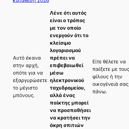
καταθεση 2026
Λένε ότι αυτός
είναι ο τρόπος
με τον οποίο
ενεργούν ότι το
κλείσιμο
λογαριασμού
Αυτό έκανα
πρέπει να
Είτε θέλετε να
στην αρχή,
επιβεβαιωθεί
παίξετε με του
οπότε για να
μέσω
φίλους ή την
εξαργυρώσετε
ηλεκτρονικού
οικογένειά σας
το μέγιστο
ταχυδρομείου,
πάνω.
μπόνους.
αλλά ένας
παίκτης μπορεί
να προσπαθήσει
να κρατήσει την
άκρη σπιτιών