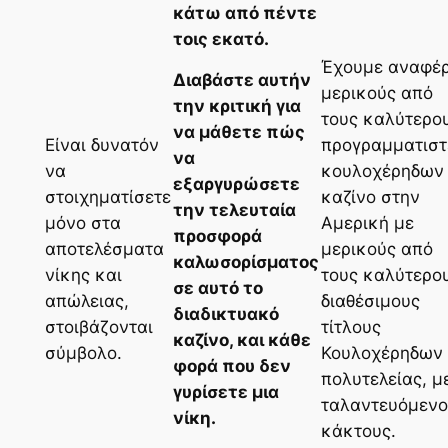
κάτω από πέντε
τοις εκατό.
Έχουμε αναφέρ
Διαβάστε αυτήν
μερικούς από
την κριτική για
τους καλύτερο
να μάθετε πώς
Είναι δυνατόν
προγραμματιστ
να
να
κουλοχέρηδων
εξαργυρώσετε
στοιχηματίσετε
καζίνο στην
την τελευταία
μόνο στα
Αμερική με
προσφορά
αποτελέσματα
μερικούς από
καλωσορίσματος
νίκης και
τους καλύτερο
σε αυτό το
απώλειας,
διαθέσιμους
διαδικτυακό
στοιβάζονται
τίτλους
καζίνο, και κάθε
σύμβολο.
Κουλοχέρηδων
φορά που δεν
πολυτελείας, μ
γυρίσετε μια
ταλαντευόμενο
νίκη.
κάκτους.