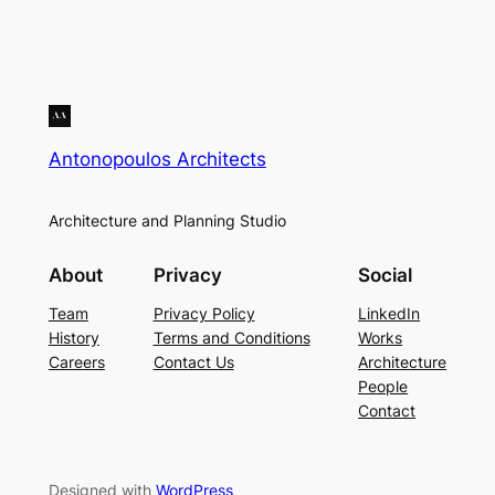
Antonopoulos Architects
Architecture and Planning Studio
About
Privacy
Social
Team
Privacy Policy
LinkedIn
History
Terms and Conditions
Works
Careers
Contact Us
Architecture
People
Contact
Designed with
WordPress