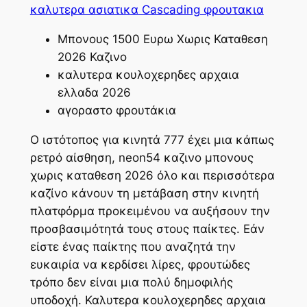
καλυτερα ασιατικα Cascading φρουτακια
Μπονους 1500 Ευρω Χωρις Καταθεση
2026 Καζινο
καλυτερα κουλοχερηδες αρχαια
ελλαδα 2026
αγοραστο φρουτάκια
Ο ιστότοπος για κινητά 777 έχει μια κάπως
ρετρό αίσθηση, neon54 καζινο μπονους
χωρις καταθεση 2026 όλο και περισσότερα
καζίνο κάνουν τη μετάβαση στην κινητή
πλατφόρμα προκειμένου να αυξήσουν την
προσβασιμότητά τους στους παίκτες. Εάν
είστε ένας παίκτης που αναζητά την
ευκαιρία να κερδίσει λίρες, φρουτώδες
τρόπο δεν είναι μια πολύ δημοφιλής
υποδοχή. Καλυτερα κουλοχερηδες αρχαια