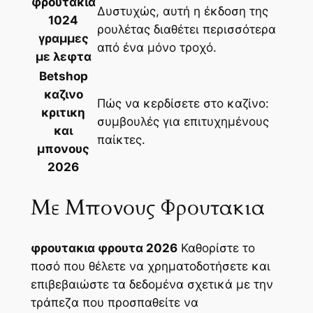
φρουτακια
Δυστυχώς, αυτή η έκδοση της
1024
ρουλέτας διαθέτει περισσότερα
γραμμες
από ένα μόνο τροχό.
με λεφτα
Betshop
καζινο
Πώς να κερδίσετε στο καζίνο:
κριτικη
συμβουλές για επιτυχημένους
και
παίκτες.
μπονους
2026
Με Μπονους Φρουτακια
φρουτακια φρουτα 2026
Καθορίστε το
ποσό που θέλετε να χρηματοδοτήσετε και
επιβεβαιώστε τα δεδομένα σχετικά με την
τράπεζα που προσπαθείτε να