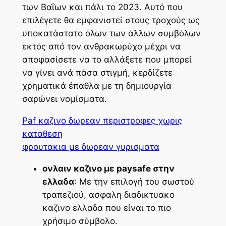
των Βαΐων και πάλι το 2023. Αυτό που
επιλέγετε θα εμφανιστεί στους τροχούς ως
υποκατάστατο όλων των άλλων συμβόλων
εκτός από τον ανθρακωρύχο μέχρι να
αποφασίσετε να το αλλάξετε που μπορεί
να γίνει ανά πάσα στιγμή, κερδίζετε
χρηματικά έπαθλα με τη δημιουργία
σαρώνει νομίσματα.
Paf καζινο δωρεαν περιστροφες χωρις
καταθεση
φρουτακια με δωρεαν γυρισματα
ονλαιν καζινο με paysafe στην
ελλαδα
: Με την επιλογή του σωστού
τραπεζιού, ασφαλη διαδικτυακο
καζινο ελλαδα που είναι το πιο
χρήσιμο σύμβολο.