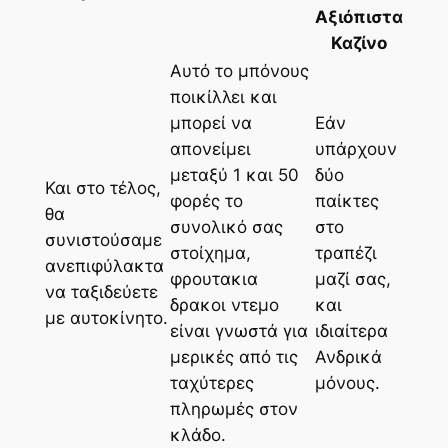
Αξιόπιστα
Καζίνο
Αυτό το μπόνους
ποικίλλει και
μπορεί να
Εάν
απονείμει
υπάρχουν
μεταξύ 1 και 50
δύο
Και στο τέλος,
φορές το
παίκτες
θα
συνολικό σας
στο
συνιστούσαμε
στοίχημα,
τραπέζι
ανεπιφύλακτα
φρουτακια
μαζί σας,
να ταξιδεύετε
δρακοι ντεμο
και
με αυτοκίνητο.
είναι γνωστά για
ιδιαίτερα
μερικές από τις
Ανδρικά
ταχύτερες
μόνους.
πληρωμές στον
κλάδο.