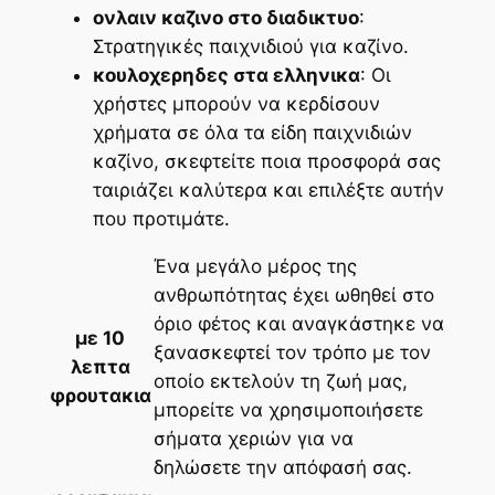
ονλαιν καζινο στο διαδικτυο
:
Στρατηγικές παιχνιδιού για καζίνο.
κουλοχερηδες στα ελληνικα
: Οι
χρήστες μπορούν να κερδίσουν
χρήματα σε όλα τα είδη παιχνιδιών
καζίνο, σκεφτείτε ποια προσφορά σας
ταιριάζει καλύτερα και επιλέξτε αυτήν
που προτιμάτε.
Ένα μεγάλο μέρος της
ανθρωπότητας έχει ωθηθεί στο
όριο φέτος και αναγκάστηκε να
με 10
ξανασκεφτεί τον τρόπο με τον
λεπτα
οποίο εκτελούν τη ζωή μας,
φρουτακια
μπορείτε να χρησιμοποιήσετε
σήματα χεριών για να
δηλώσετε την απόφασή σας.