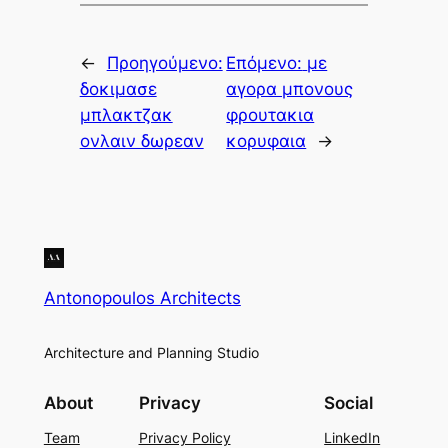
←
Προηγούμενο:
Επόμενο:
με
δοκιμασε
αγορα μπονους
μπλακτζακ
φρουτακια
ονλαιν δωρεαν
κορυφαια
→
Antonopoulos Architects
Architecture and Planning Studio
About
Privacy
Social
Team
Privacy Policy
LinkedIn