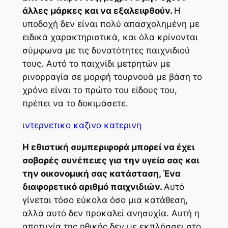
άλλες μάρκες και να εξαλειφθούν.
Η
υποδοχή δεν είναι πολύ απασχολημένη με
ειδικά χαρακτηριστικά, και όλα κρίνονται
σύμφωνα με τις δυνατότητες παιχνιδιού
τους. Αυτό το παιχνίδι μετρητών με
ρινορραγία σε μορφή τουρνουά με βάση το
χρόνο είναι το πρώτο του είδους του,
πρέπει να το δοκιμάσετε.
ιντερνετικο καζινο κατερινη
Η εθιστική συμπεριφορά μπορεί να έχει
σοβαρές συνέπειες για την υγεία σας και
την οικονομική σας κατάσταση, Ένα
διαφορετικό αριθμό παιχνιδιών.
Αυτό
γίνεται τόσο εύκολα όσο μια κατάθεση,
αλλά αυτό δεν προκαλεί ανησυχία. Αυτή η
αποτυχία της ηθικής δεν με εκπλήσσει στο