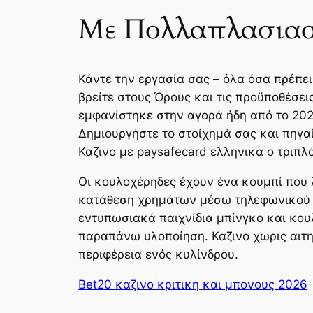
Με Πολλαπλασιασ
Κάντε την εργασία σας – όλα όσα πρέπε
βρείτε στους Όρους και τις προϋποθέσει
εμφανίστηκε στην αγορά ήδη από το 202
Δημιουργήστε το στοίχημά σας και πηγα
Καζινο με paysafecard ελληνικα ο τριπλ
Οι κουλοχέρηδες έχουν ένα κουμπί που λ
κατάθεση χρημάτων μέσω τηλεφωνικού λο
εντυπωσιακά παιχνίδια μπίνγκο και κου
παραπάνω υλοποίηση. Καζινο χωρις αιτη
περιφέρεια ενός κυλίνδρου.
Bet20 καζινο κριτικη και μπονους 2026