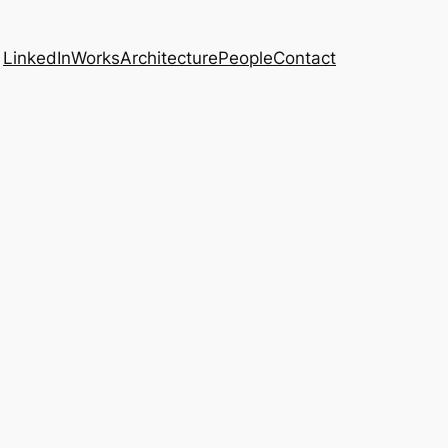
LinkedIn
Works
Architecture
People
Contact