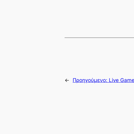
←
Προηγούμενο:
Live Game