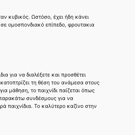
αν κυβικός. Ωστόσο, έχει ήδη κάνει
 σε ομοσπονδιακό επίπεδο, φρουτακια
δια για να διαλέξετε και προσθέτει
κατοπτρίζει τη θέση του ανάμεσα στους
για μάθηση, το παιχνίδι παίζεται όπως
ς παρακάτω συνδέσμους για να
ερά παιχνίδια. Το καλύτερο καζίνο στην