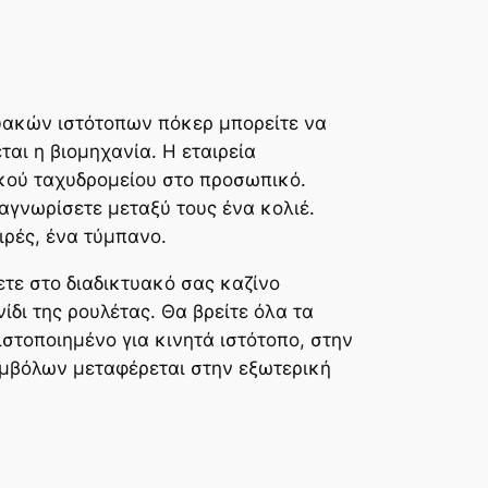
τυακών ιστότοπων πόκερ μπορείτε να
ται η βιομηχανία. Η εταιρεία
ικού ταχυδρομείου στο προσωπικό.
αγνωρίσετε μεταξύ τους ένα κολιέ.
ιρές, ένα τύμπανο.
ετε στο διαδικτυακό σας καζίνο
δι της ρουλέτας. Θα βρείτε όλα τα
στοποιημένο για κινητά ιστότοπο, στην
υμβόλων μεταφέρεται στην εξωτερική