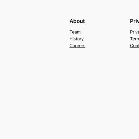
About
Pri
Team
Priv
History
Term
Careers
Cont