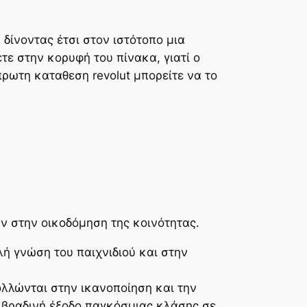
δίνοντας έτσι στον ιστότοπο μια
τε στην κορυφή του πίνακα, γιατί ο
 πρωτη καταθεση revolut μπορείτε να το
ν στην οικοδόμηση της κοινότητας.
λή γνώση του παιχνιδιού και στην
ολλώνται στην ικανοποίηση και την
α βραδινή έξοδο παγκόσμιας κλάσης σε