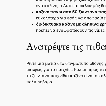
ένα καζίνο, ο Αυτο-αποκλεισμός θα 
καζινο πανω απο 50 ζωντανα παι
ευκολότερο για εσάς να αποφασίσε
διαδικτυακο καζινο με αληθινα χ
πρέπει να ενσωματώσουν τις νίκες τ
Ανατρέψτε τις πιθα
Ρίξτε μια ματιά στο στιγμιότυπο οθόνης 
σκέψεις για το παιχνίδι. Κύλιση προς τα
τα ζωντανά παιχνίδια καζίνο είναι ο κα
πολύ σοβαρά.