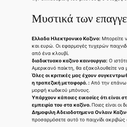
Μυστικά των επαγγε
Ελλαδα Ηλεκτρονικο Καζινο:
Μπορείτε ν
και ευρώ. Οι εφαρμογές τυχερών παιχνιδ
από ένα κλουβί.
διαδικτυακο καζινο καινουργια:
Ο ιστότ
Αμερικανό παίκτη, θα εξακολουθείτε να μ
Όλες οι κριτικές μας έχουν συγκεντρωθ
η τραπεζική μεταφορά. :
Από την επάνω 
μορφή κωδικού μπόνους.
Υπάρχουν κάποιες εικασίες ότι είναι 
εμπειρία του στα καζίνο.
Ποιες είναι οι
Δημοφιλη Αδειοδοτημενα Ονλαιν Καζιν
προσαρμόσετε αυτό το παιχνίδι ακριβώς σ