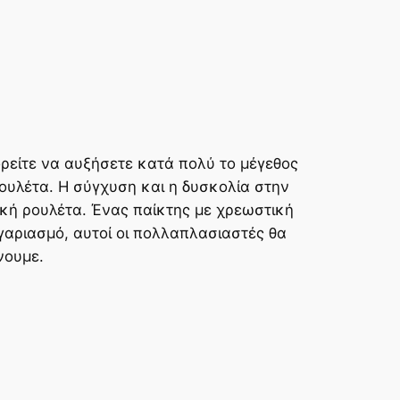
ορείτε να αυξήσετε κατά πολύ το μέγεθος
υλέτα. Η σύγχυση και η δυσκολία στην
ική ρουλέτα. Ένας παίκτης με χρεωστική
γαριασμό, αυτοί οι πολλαπλασιαστές θα
νουμε.