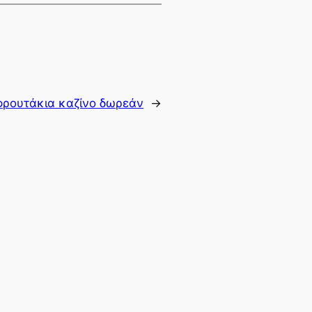
φρουτάκια καζίνο δωρεάν
→