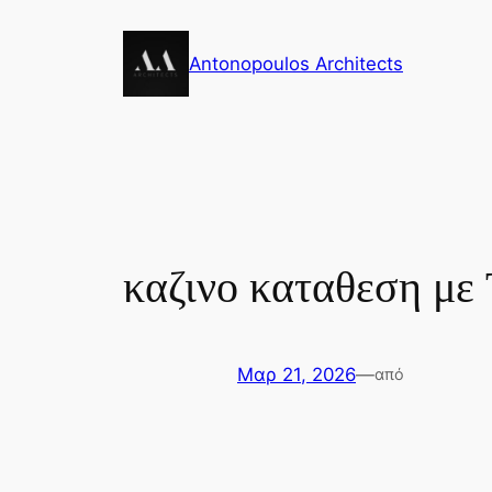
Μετάβαση
στο
Antonopoulos Architects
περιεχόμενο
καζινο καταθεση με 
Μαρ 21, 2026
—
από