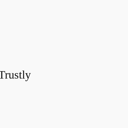
Trustly