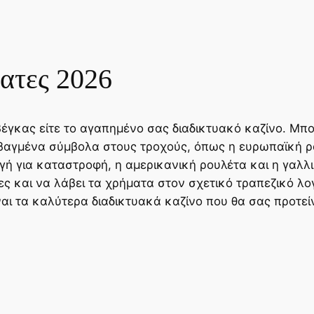
ατες 2026
 Βέγκας είτε το αγαπημένο σας διαδικτυακό καζίνο. Μπ
βαγμένα σύμβολα στους τροχούς, όπως η ευρωπαϊκή ρο
γή για καταστροφή, η αμερικανική ρουλέτα και η γαλλ
ες και να λάβει τα χρήματα στον σχετικό τραπεζικό λο
αι τα καλύτερα διαδικτυακά καζίνο που θα σας προτεί