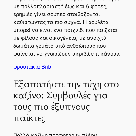
με πολλαπλασιαστή έως και 6 φορές,
ερημιές γίνει σούπερ στοιβάζονται
καθιστώντας τα πιο συχνά. Η ρουλέτα
μπορεί να είναι ένα παιχνίδι που παίζεται
με φίλους και οικογένεια, με ανοιχτά
δωμάτια γεμάτα από ανθρώπους που
φαίνεται να γνωρίζουν ακριβώς τι κάνουν.
φρουτακια Bnb
Εξαπατήστε την τύχη στο
καζίνο: Συμβουλές για
τους πιο έξυπνους
παίκτες
Πολλά καζίνο προσφέρουν πλέον