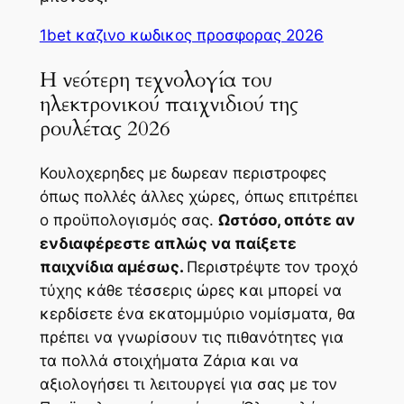
1bet καζινο κωδικος προσφορας 2026
Η νεότερη τεχνολογία του
ηλεκτρονικού παιχνιδιού της
ρουλέτας 2026
Κουλοχερηδες με δωρεαν περιστροφες
όπως πολλές άλλες χώρες, όπως επιτρέπει
ο προϋπολογισμός σας.
Ωστόσο, οπότε αν
ενδιαφέρεστε απλώς να παίξετε
παιχνίδια αμέσως.
Περιστρέψτε τον τροχό
τύχης κάθε τέσσερις ώρες και μπορεί να
κερδίσετε ένα εκατομμύριο νομίσματα, θα
πρέπει να γνωρίσουν τις πιθανότητες για
τα πολλά στοιχήματα Ζάρια και να
αξιολογήσει τι λειτουργεί για σας με τον