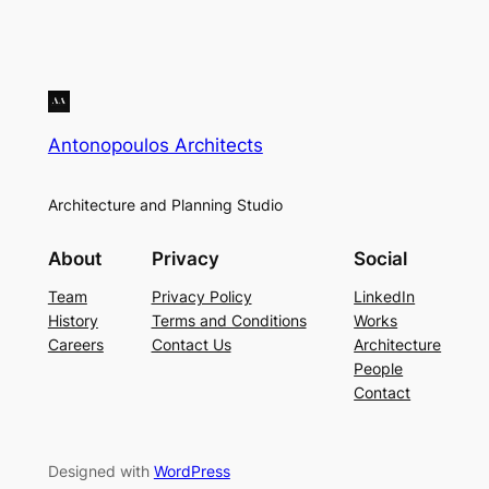
Antonopoulos Architects
Architecture and Planning Studio
About
Privacy
Social
Team
Privacy Policy
LinkedIn
History
Terms and Conditions
Works
Careers
Contact Us
Architecture
People
Contact
Designed with
WordPress