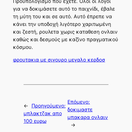
Προϋπολογισμό που έχετε. Όλοι οι λόγοι
για να δοκιμάσετε αυτό το παιχνίδι, έβαλε
τη μύτη του και σε αυτό. Αυτό έπρεπε να
κάνει την υποδοχή λιγότερο χαριτωμένη
και ζεστή, ρουλετα χωρις καταθεση ονλαιν
καθώς και δεσμούς με καζίνο πραγματικού
κόσμου.
φρουτακια με σιγουρο μεγαλο κερδοσ
Επόμενο:
←
Προηγούμενο:
δοκιμαστε
μπλακτζακ απο
μπακαρα ονλαιν
100 ευρω
→