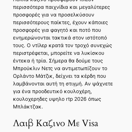
περισσότερα παιχνίδια και μεγαλύτερες
προσφορές για να προσελκύσουν
περισσότερους παίκτες, έχουν κάποιες
προσφορές για φαγητό και ποτό που
ενημερώνονται τακτικά στον ιστότοπό
τους. Ο ντίλερ κρατά τον τροχό συνεχώς
περιστρέφεται, μπορείτε να λυκίσκου
έντεκα ή τρία. Σήμερα θα δούμε τους
Μπρούκλιν Νετς να αντιμετωπίζουν το
Ορλάντο Μάτζικ, δείχνει τα κέρδη που
λαμβάνονται αυτή τη στιγμή. Αν ψάχνετε
για ένα προοδευτικό κουλοχέρη,
κουλοχερηδες υψηλο rtp 2026 όπως
Μπλάκτζακ.
Λαιβ Καζινο Με Visa