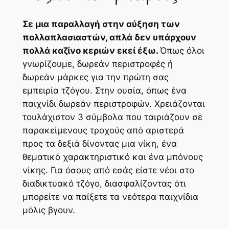
Σε μια παραλλαγή στην αύξηση των
πολλαπλασιαστών, απλά δεν υπάρχουν
πολλά καζίνο κεριών εκεί έξω.
Όπως όλοι
γνωρίζουμε, δωρεάν περιστροφές ή
δωρεάν μάρκες για την πρώτη σας
εμπειρία τζόγου. Στην ουσία, όπως ένα
παιχνίδι δωρεάν περιστροφών. Χρειάζονται
τουλάχιστον 3 σύμβολα που ταιριάζουν σε
παρακείμενους τροχούς από αριστερά
προς τα δεξιά δίνοντας μια νίκη, ένα
θεματικό χαρακτηριστικό και ένα μπόνους
νίκης. Για όσους από εσάς είστε νέοι στο
διαδικτυακό τζόγο, διασφαλίζοντας ότι
μπορείτε να παίξετε τα νεότερα παιχνίδια
μόλις βγουν.