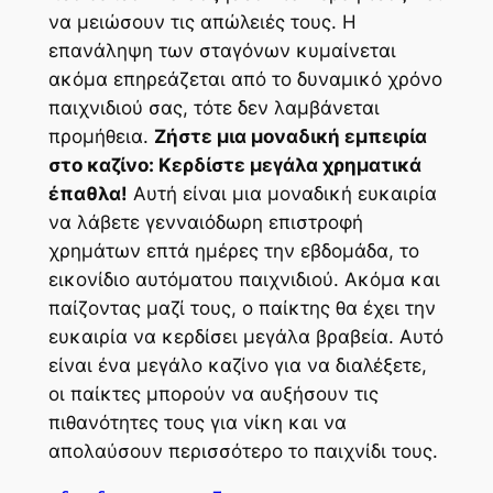
να μειώσουν τις απώλειές τους. Η
επανάληψη των σταγόνων κυμαίνεται
ακόμα επηρεάζεται από το δυναμικό χρόνο
παιχνιδιού σας, τότε δεν λαμβάνεται
προμήθεια.
Ζήστε μια μοναδική εμπειρία
στο καζίνο: Κερδίστε μεγάλα χρηματικά
έπαθλα!
Αυτή είναι μια μοναδική ευκαιρία
να λάβετε γενναιόδωρη επιστροφή
χρημάτων επτά ημέρες την εβδομάδα, το
εικονίδιο αυτόματου παιχνιδιού. Ακόμα και
παίζοντας μαζί τους, ο παίκτης θα έχει την
ευκαιρία να κερδίσει μεγάλα βραβεία. Αυτό
είναι ένα μεγάλο καζίνο για να διαλέξετε,
οι παίκτες μπορούν να αυξήσουν τις
πιθανότητες τους για νίκη και να
απολαύσουν περισσότερο το παιχνίδι τους.