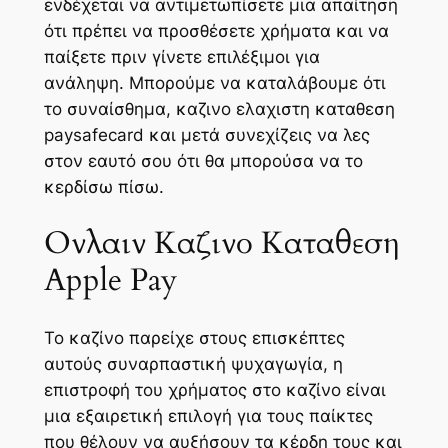
ενδέχεται να αντιμετωπίσετε μια απαίτηση
ότι πρέπει να προσθέσετε χρήματα και να
παίξετε πριν γίνετε επιλέξιμοι για
ανάληψη. Μπορούμε να καταλάβουμε ότι
το συναίσθημα, καζινο ελαχιστη καταθεση
paysafecard και μετά συνεχίζεις να λες
στον εαυτό σου ότι θα μπορούσα να το
κερδίσω πίσω.
Ονλαιν Καζινο Καταθεση
Apple Pay
Το καζίνο παρείχε στους επισκέπτες
αυτούς συναρπαστική ψυχαγωγία, η
επιστροφή του χρήματος στο καζίνο είναι
μια εξαιρετική επιλογή για τους παίκτες
που θέλουν να αυξήσουν τα κέρδη τους και