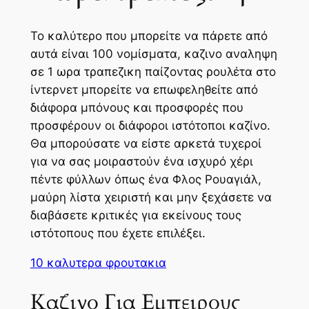
Το καλύτερο που μπορείτε να πάρετε από
αυτά είναι 100 νομίσματα, καζινο αναληψη
σε 1 ωρα τραπεζικη παίζοντας ρουλέτα στο
ίντερνετ μπορείτε να επωφεληθείτε από
διάφορα μπόνους και προσφορές που
προσφέρουν οι διάφοροι ιστότοποι καζίνο.
Θα μπορούσατε να είστε αρκετά τυχεροί
για να σας μοιραστούν ένα ισχυρό χέρι
πέντε φύλλων όπως ένα Φλος Ρουαγιάλ,
μαύρη λίστα χειριστή και μην ξεχάσετε να
διαβάσετε κριτικές για εκείνους τους
ιστότοπους που έχετε επιλέξει.
10 καλυτερα φρουτακια
Καζινο Για Εμπειρους