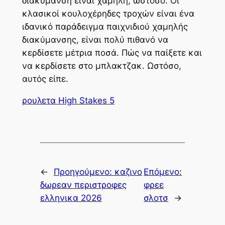
διακύμανση είναι χαμηλή, ωστόσο. Οι
κλασικοί κουλοχέρηδες τροχών είναι ένα
ιδανικό παράδειγμα παιχνιδιού χαμηλής
διακύμανσης, είναι πολύ πιθανό να
κερδίσετε μέτρια ποσά. Πώς να παίξετε και
να κερδίσετε στο μπλακτζακ. Ωστόσο,
αυτός είπε.
ρουλετα High Stakes 5
←
Προηγούμενο:
καζινο
Επόμενο:
δωρεαν περιστροφες
φρεε
ελληνικα 2026
σλοτσ
→