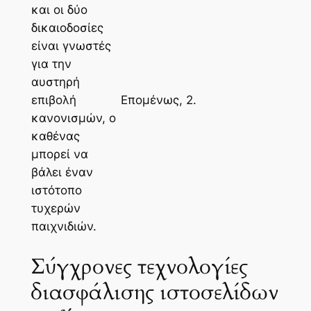
και οι δύο
δικαιοδοσίες
είναι γνωστές
για την
αυστηρή
επιβολή
Επομένως, 2.
κανονισμών, ο
καθένας
μπορεί να
βάλει έναν
ιστότοπο
τυχερών
παιχνιδιών.
Σύγχρονες τεχνολογίες
διασφάλισης ιστοσελίδων