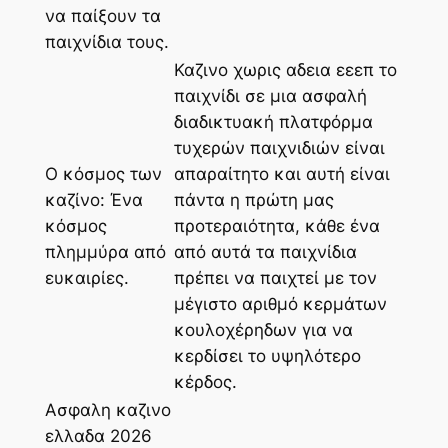
να παίξουν τα
παιχνίδια τους.
Καζινο χωρις αδεια εεεπ το
παιχνίδι σε μια ασφαλή
διαδικτυακή πλατφόρμα
τυχερών παιχνιδιών είναι
Ο κόσμος των
απαραίτητο και αυτή είναι
καζίνο: Ένα
πάντα η πρώτη μας
κόσμος
προτεραιότητα, κάθε ένα
πλημμύρα από
από αυτά τα παιχνίδια
ευκαιρίες.
πρέπει να παιχτεί με τον
μέγιστο αριθμό κερμάτων
κουλοχέρηδων για να
κερδίσει το υψηλότερο
κέρδος.
Ασφαλη καζινο
ελλαδα 2026