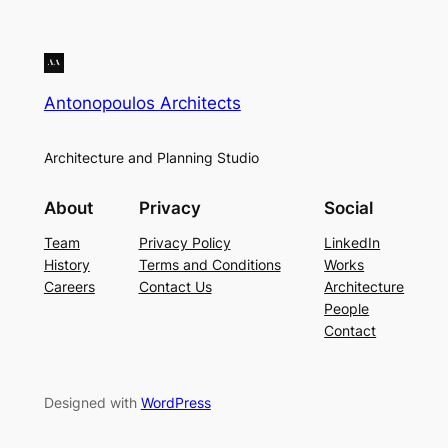
Antonopoulos Architects
Architecture and Planning Studio
About
Privacy
Social
Team
Privacy Policy
LinkedIn
History
Terms and Conditions
Works
Careers
Contact Us
Architecture
People
Contact
Designed with
WordPress