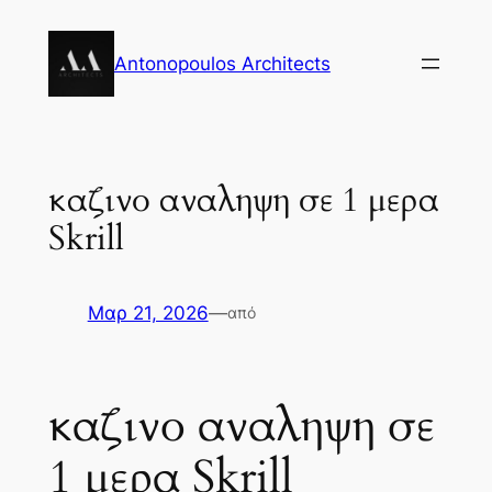
Μετάβαση
στο
Antonopoulos Architects
περιεχόμενο
καζινο αναληψη σε 1 μερα
Skrill
Μαρ 21, 2026
—
από
καζινο αναληψη σε
1 μερα Skrill