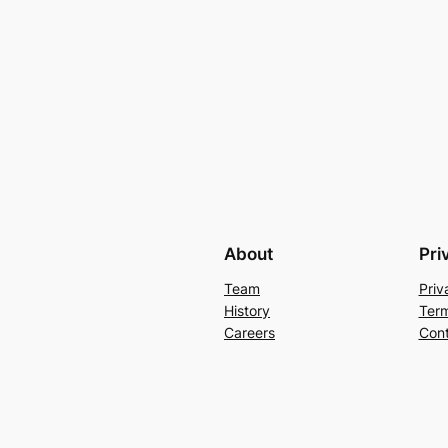
About
Pri
Team
Priv
History
Term
Careers
Cont