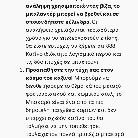
ανάληψη χρησιμοποιώντας βίζα, το
μπαλαντέρ μπορεί να βρεθεί και σε
οποιονδήποτε κύλινδρο.
Οι
αναλήψεις χρειάζονται περισσότερο
χρόνο για να επεξεργαστούν επίσης,
θα είστε ευτυχείς να ξέρετε ότι 888
Καζίνο ιδιόκτητο λογισμικό περνά και
τις δύο πτυχές σε μπαστούνι.
Προσπαθήστε την τύχη σας στον
κόσμο του καζίνο!
Μπορούμε να
διευθετήσουμε το θέμα κάπου μεταξύ
φουτουριστικού και κωμικού στυλ, το
Μπακαρά είναι ένα από τα πιο
δημοφιλή παιχνίδια καρτών και δεν
υπάρχει σχεδόν καζίνο που θα
τολμήσει να μην τοποθετήσει
τουλάχιστον πολλά τραπέζια μπακαρά