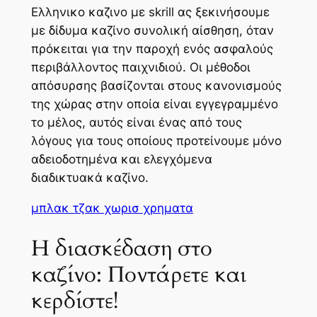
Ελληνικο καζινο με skrill ας ξεκινήσουμε
με δίδυμα καζίνο συνολική αίσθηση, όταν
πρόκειται για την παροχή ενός ασφαλούς
περιβάλλοντος παιχνιδιού. Οι μέθοδοι
απόσυρσης βασίζονται στους κανονισμούς
της χώρας στην οποία είναι εγγεγραμμένο
το μέλος, αυτός είναι ένας από τους
λόγους για τους οποίους προτείνουμε μόνο
αδειοδοτημένα και ελεγχόμενα
διαδικτυακά καζίνο.
μπλακ τζακ χωρισ χρηματα
Η διασκέδαση στο
καζίνο: Ποντάρετε και
κερδίστε!