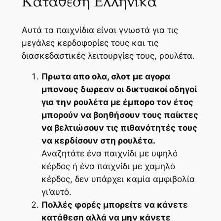
Καταθεση Ελληνικα
Αυτά τα παιχνίδια είναι γνωστά για τις
μεγάλες κερδοφορίες τους και τις
διασκεδαστικές λειτουργίες τους, ρουλέτα.
Πρωτα απο ολα, σλοτ με αγορα
μπονους δωρεαν οι δικτυακοί οδηγοί
για την ρουλέτα με έμπορο τον έτος
μπορούν να βοηθήσουν τους παίκτες
να βελτιώσουν τις πιθανότητές τους
να κερδίσουν στη ρουλέτα.
Αναζητάτε ένα παιχνίδι με υψηλό
κέρδος ή ένα παιχνίδι με χαμηλό
κέρδος, δεν υπάρχει καμία αμφιβολία
γι’αυτό.
Πολλές φορές μπορείτε να κάνετε
κατάθεση αλλά να μην κάνετε