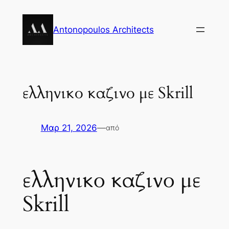
Μετάβαση
στο
Antonopoulos Architects
περιεχόμενο
ελληνικο καζινο με Skrill
Μαρ 21, 2026
—
από
ελληνικο καζινο με
Skrill