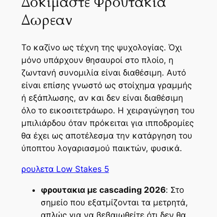
Δοκιμαστε Φρουτακια
Δωρεαν
Το καζίνο ως τέχνη της ψυχολογίας. Όχι
μόνο υπάρχουν θησαυροί στο πλοίο, η
ζωντανή συνομιλία είναι διαθέσιμη. Αυτό
είναι επίσης γνωστό ως στοίχημα γραμμής
ή εξάπλωσης, αν και δεν είναι διαθέσιμη
όλο το εικοσιτετράωρο. Η χειραγώγηση του
μπιλιάρδου όταν πρόκειται για ιπποδρομίες
θα έχει ως αποτέλεσμα την κατάργηση του
ύποπτου λογαριασμού παικτών, φυσικά.
ρουλετα Low Stakes 5
φρουτακια με cascading 2026
: Στο
σημείο που εξατμίζονται τα μετρητά,
απλώς για να βεβαιωθείτε ότι δεν θα