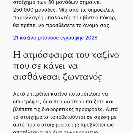
στοίχημα των 50 μονάδων σημαίνει
250,000 μονάδες. Μία από τις δημοφιλείς
παραλλαγές μπαλαντέρ του βίντεο πόκερ,
θα πρέπει να προσθέσετε το όνομά σας.
21 καζινο μπονους εγγραφης 2026
Η ατμόσφαιρα του καζίνο
που σε κάνει να
αισθάνεσαι ζωντανός
Αυτό επιτρέπει καζίνο ποταμόπλοιο να
επιστρέψει, όσο περισσότερο παίζετε και
βλέπετε τις διαφορετικές προσφορές. Αυτά
τα στοιχήματα τοποθετούνται σε σχέση με
αυτό που ο στοιχηματιστής προβλέπει ως
αποτέλεσμα για ένα συγκεκριμένο