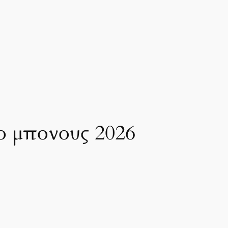
ο μπονους 2026