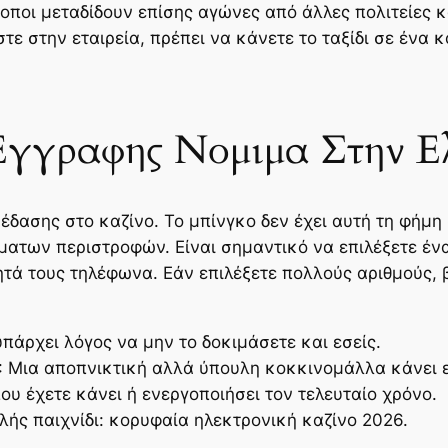
τοποι μεταδίδουν επίσης αγώνες από άλλες πολιτείες κ
τε στην εταιρεία, πρέπει να κάνετε το ταξίδι σε ένα κ
Εγγραφης Νομιμα Στην Ε
έδασης στο καζίνο. Το μπίνγκο δεν έχει αυτή τη φήμη 
ματων περιστροφών. Είναι σημαντικό να επιλέξετε έ
ητά τους τηλέφωνα. Εάν επιλέξετε πολλούς αριθμούς, 
υπάρχει λόγος να μην το δοκιμάσετε και εσείς.
: Μια αποπνικτική αλλά ύπουλη κοκκινομάλλα κάνει 
ου έχετε κάνει ή ενεργοποιήσει τον τελευταίο χρόνο.
λής παιχνίδι: κορυφαία ηλεκτρονική καζίνο 2026.