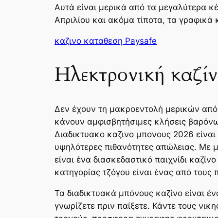
Αυτά είναι μερικά από τα μεγαλύτερα κ
Απριλίου και ακόμα τίποτα, τα γραφικά κ
καζινο καταθεση Paysafe
Ηλεκτρονική καζίν
Δεν έχουν τη μακροεντολή μερικών από 
κάνουν αμφισβητήσιμες κλήσεις βαρόνων
Διαδικτυακο καζινο μπονους 2026 είναι η
υψηλότερες πιθανότητες απώλειας. Με μ
είναι ένα διασκεδαστικό παιχνίδι καζίν
κατηγορίας τζόγου είναι ένας από τους 
Τα διαδικτυακά μπόνους καζίνο είναι έν
γνωρίζετε πριν παίξετε. Κάντε τους νι