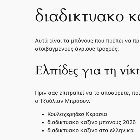
διαδικτυακο κ
Αυτά είναι τα μπόνους που πρέπει να πρ
στοιβαγμένους άγριους τροχούς.
Ελπίδες για τη νίκ
Πριν σας επιτραπεί να το αποσύρετε, πο
ο Τζούλιαν Μπράουν.
Κουλοχερηδεσ Κερασια
διαδικτυακο καζινο μπονους 2026
διαδικτυακο καζινο στα ελληνικα