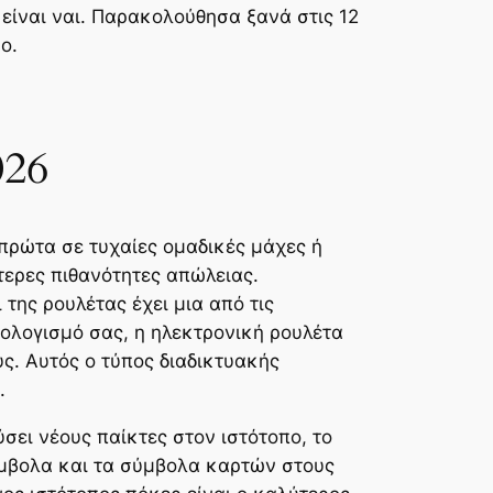
είναι ναι. Παρακολούθησα ξανά στις 12
ο.
026
πρώτα σε τυχαίες ομαδικές μάχες ή
τερες πιθανότητες απώλειας.
της ρουλέτας έχει μια από τις
πολογισμό σας, η ηλεκτρονική ρουλέτα
υς. Αυτός ο τύπος διαδικτυακής
.
σει νέους παίκτες στον ιστότοπο, το
ύμβολα και τα σύμβολα καρτών στους