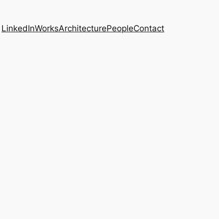
LinkedIn
Works
Architecture
People
Contact