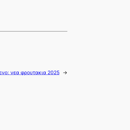
ενο:
νεα φρουτακια 2025
→