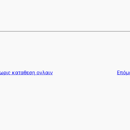
ωρις καταθεση ονλαιν
Επόμ