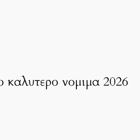
ο καλυτερο νομιμα 2026