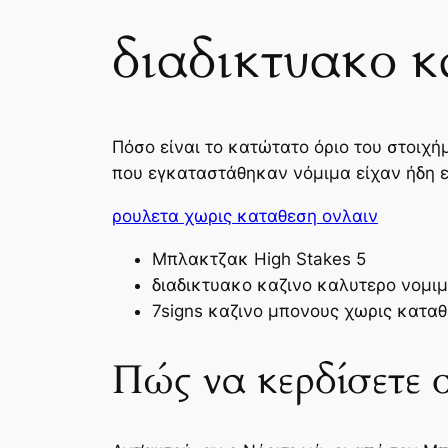
διαδικτυακο κ
Πόσο είναι το κατώτατο όριο του στοιχή
που εγκαταστάθηκαν νόμιμα είχαν ήδη ε
ρουλετα χωρις καταθεση ονλαιν
Μπλακτζακ High Stakes 5
διαδικτυακο καζινο καλυτερο νομι
7signs καζινο μπονους χωρις κατα
Πώς να κερδίσετε 