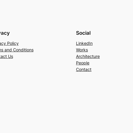
vacy
Social
acy Policy
LinkedIn
s and Conditions
Works
act Us
Architecture
People
Contact