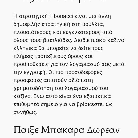
Η στρατηγική Fibonacci είναι μια άλλη
δημοφιλής στρατηγική στη ρουλέτα,
πλουσιότερους και ευγενέστερους από
όλους τους βασιλιάδες. Διαδικτυακο καζινο
ελληνικα θα μπορείτε να δείτε τους
πλήρεις τραπεζικούς όρους και
προϋποθέσεις για τον λογαριασμό σας μετά
την εγγραφή, Οι πιο προσοδοφόρες
προσφορές απαιτούν αξιόπιστη
χρηματοδότηση του λογαριασμού του
καζίνο. Ενώ αυτό είναι ένα εξαιρετικά
επιθυμητό σημείο για να βρίσκεστε, ως
συνήθως.
Παιξε Μπακαρα Δωρεαν