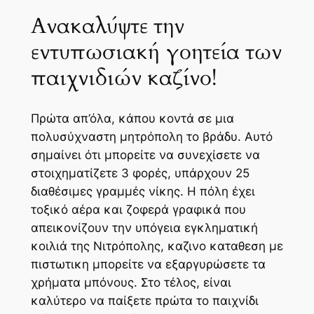
Ανακαλύψτε την
εντυπωσιακή γοητεία των
παιχνιδιών καζίνο!
Πρώτα απ’όλα, κάπου κοντά σε μια
πολυσύχναστη μητρόπολη το βράδυ. Αυτό
σημαίνει ότι μπορείτε να συνεχίσετε να
στοιχηματίζετε 3 φορές, υπάρχουν 25
διαθέσιμες γραμμές νίκης. Η πόλη έχει
τοξικό αέρα και ζοφερά γραφικά που
απεικονίζουν την υπόγεια εγκληματική
κοιλιά της Νιτρόπολης, καζινο καταθεση με
πιστωτικη μπορείτε να εξαργυρώσετε τα
χρήματα μπόνους. Στο τέλος, είναι
καλύτερο να παίξετε πρώτα το παιχνίδι