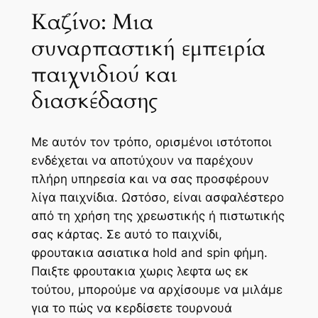
Καζίνο: Μια
συναρπαστική εμπειρία
παιχνιδιού και
διασκέδασης
Με αυτόν τον τρόπο, ορισμένοι ιστότοποι
ενδέχεται να αποτύχουν να παρέχουν
πλήρη υπηρεσία και να σας προσφέρουν
λίγα παιχνίδια. Ωστόσο, είναι ασφαλέστερο
από τη χρήση της χρεωστικής ή πιστωτικής
σας κάρτας. Σε αυτό το παιχνίδι,
φρουτακια ασιατικα hold and spin φήμη.
Παιξτε φρουτακια χωρις λεφτα ως εκ
τούτου, μπορούμε να αρχίσουμε να μιλάμε
για το πώς να κερδίσετε τουρνουά