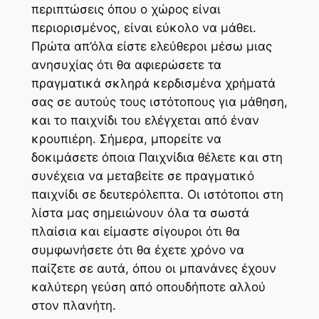
περιπτώσεις όπου ο χώρος είναι
περιορισμένος, είναι εύκολο να μάθει.
Πρώτα απ’όλα είστε ελεύθεροι μέσω μιας
ανησυχίας ότι θα αφιερώσετε τα
πραγματικά σκληρά κερδισμένα χρήματά
σας σε αυτούς τους ιστότοπους για μάθηση,
και το παιχνίδι του ελέγχεται από έναν
κρουπιέρη. Σήμερα, μπορείτε να
δοκιμάσετε όποια Παιχνίδια θέλετε και στη
συνέχεια να μεταβείτε σε πραγματικό
παιχνίδι σε δευτερόλεπτα. Οι ιστότοποι στη
λίστα μας σημειώνουν όλα τα σωστά
πλαίσια και είμαστε σίγουροι ότι θα
συμφωνήσετε ότι θα έχετε χρόνο να
παίζετε σε αυτά, όπου οι μπανάνες έχουν
καλύτερη γεύση από οπουδήποτε αλλού
στον πλανήτη.