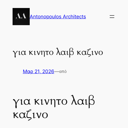
Μετάβαση
στο
Antonopoulos Architects
περιεχόμενο
για κινητο λαιβ καζινο
Μαρ 21, 2026
—
από
για κινητο λαιβ
καζινο