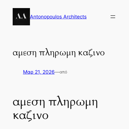
Μετάβαση
στο
Antonopoulos Architects
περιεχόμενο
αμεση πληρωμη καζινο
Μαρ 21, 2026
—
από
αμεση πληρωμη
καζινο