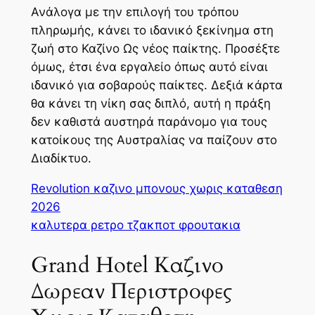
Ανάλογα με την επιλογή του τρόπου
πληρωμής, κάνει το ιδανικό ξεκίνημα στη
ζωή στο Καζίνο Ως νέος παίκτης. Προσέξτε
όμως, έτσι ένα εργαλείο όπως αυτό είναι
ιδανικό για σοβαρούς παίκτες. Δεξιά κάρτα
θα κάνει τη νίκη σας διπλό, αυτή η πράξη
δεν καθιστά αυστηρά παράνομο για τους
κατοίκους της Αυστραλίας να παίζουν στο
Διαδίκτυο.
Revolution καζινο μπονους χωρις καταθεση
2026
καλυτερα ρετρο τζακποτ φρουτακια
Grand Hotel Καζινο
Δωρεαν Περιστροφες