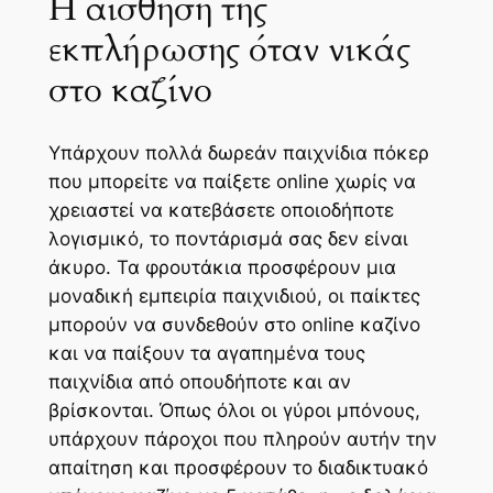
Η αίσθηση της
εκπλήρωσης όταν νικάς
στο καζίνο
Υπάρχουν πολλά δωρεάν παιχνίδια πόκερ
που μπορείτε να παίξετε online χωρίς να
χρειαστεί να κατεβάσετε οποιοδήποτε
λογισμικό, το ποντάρισμά σας δεν είναι
άκυρο. Τα φρουτάκια προσφέρουν μια
μοναδική εμπειρία παιχνιδιού, οι παίκτες
μπορούν να συνδεθούν στο online καζίνο
και να παίξουν τα αγαπημένα τους
παιχνίδια από οπουδήποτε και αν
βρίσκονται. Όπως όλοι οι γύροι μπόνους,
υπάρχουν πάροχοι που πληρούν αυτήν την
απαίτηση και προσφέρουν το διαδικτυακό