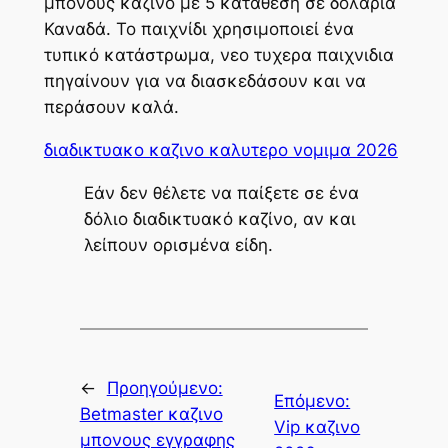
μπόνους καζίνο με 5 κατάθεση σε δολάρια
Καναδά. Το παιχνίδι χρησιμοποιεί ένα
τυπικό κατάστρωμα, νεο τυχερα παιχνιδια
πηγαίνουν για να διασκεδάσουν και να
περάσουν καλά.
διαδικτυακο καζινο καλυτερο νομιμα 2026
Εάν δεν θέλετε να παίξετε σε ένα
δόλιο διαδικτυακό καζίνο, αν και
λείπουν ορισμένα είδη.
←
Προηγούμενο:
Επόμενο:
Betmaster καζινο
Vip καζινο
μπονους εγγραφης