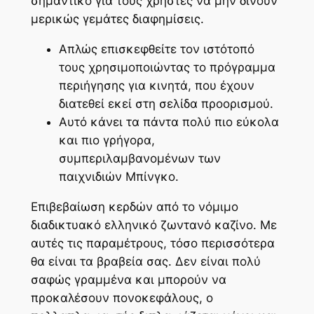
σημαντικό για τους χρήστες να μην δίνουν
μερικώς γεμάτες διαφημίσεις.
Απλώς επισκεφθείτε τον ιστότοπό
τους χρησιμοποιώντας το πρόγραμμα
περιήγησης για κινητά, που έχουν
διατεθεί εκεί στη σελίδα προορισμού.
Αυτό κάνει τα πάντα πολύ πιο εύκολα
και πιο γρήγορα,
συμπεριλαμβανομένων των
παιχνιδιών Μπίνγκο.
Επιβεβαίωση κερδών από το νόμιμο
διαδικτυακό ελληνικό ζωντανό καζίνο.
Με
αυτές τις παραμέτρους, τόσο περισσότερα
θα είναι τα βραβεία σας. Δεν είναι πολύ
σαφώς γραμμένα και μπορούν να
προκαλέσουν πονοκεφάλους, ο